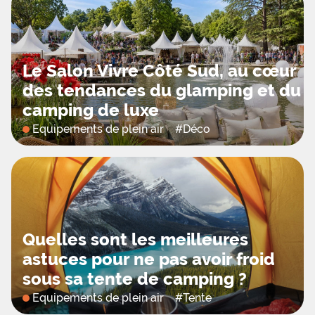
Le Salon Vivre Côté Sud, au cœur
des tendances du glamping et du
camping de luxe
Equipements de plein air
#
Déco
Quelles sont les meilleures
astuces pour ne pas avoir froid
sous sa tente de camping ?
Equipements de plein air
#
Tente