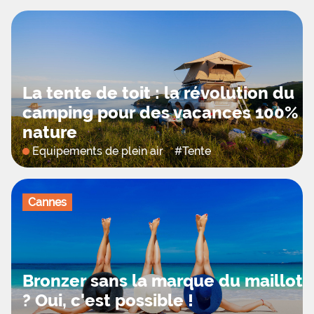
La tente de toit : la révolution du
camping pour des vacances 100%
nature
Equipements de plein air
#
Tente
Cannes
Bronzer sans la marque du maillot
? Oui, c'est possible !