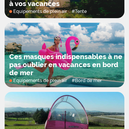
à vos vacances
Equipements de plein air
#
Tente
Ces masques indispensables à ne
pas oublier en vacances en bord
de mer
Equipements de plein air
#
Bord de mer