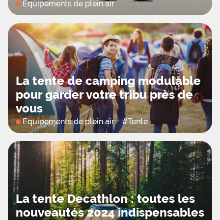
Equipements de plein air
La tente de camping modulable
pour garder votre tribu près de
vous
Equipements de plein air
#
Tente
La tente Decathlon : toutes les
nouveautés 2024 indispensables