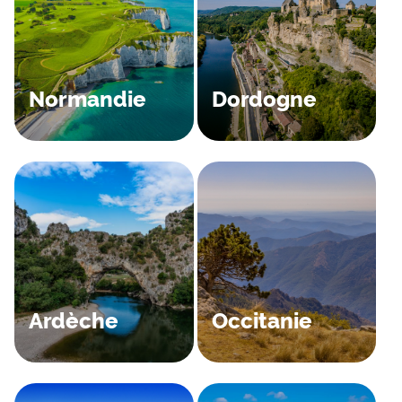
Normandie
Dordogne
Ardèche
Occitanie