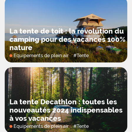
La tente de toit : la révolution du
camping pour des vacances 100%
nature
Equipements de plein air
#
Tente
La tente Decathlon : toutes les
nouveautés 2024 indispensables
à vos vacances
Equipements de plein air
#
Tente