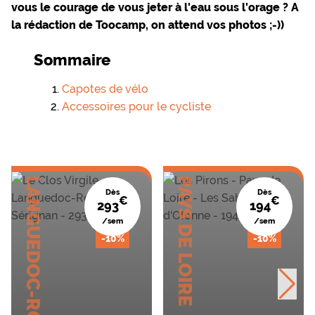
vous le courage de vous jeter à l'eau sous l'orage ? A
la rédaction de Toocamp, on attend vos photos ;-))
Sommaire
Capotes de vélo
Accessoires pour le cycliste
LANGUEDOC-ROUSSILLON
PAYS DE LOIRE
Dès
Dès
€
€
293
194
/sem
/sem
-10%
-10%