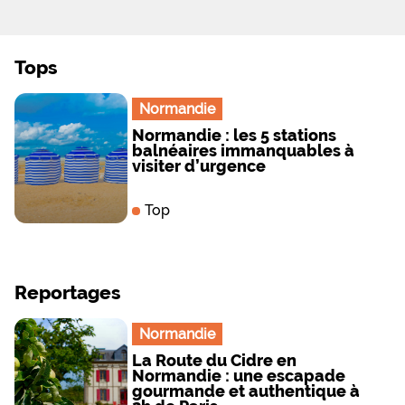
Tops
Normandie
Normandie : les 5 stations
balnéaires immanquables à
visiter d’urgence
Top
Reportages
Normandie
La Route du Cidre en
Normandie : une escapade
gourmande et authentique à