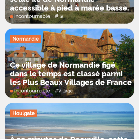
accessible à pied à marée basse.
Incontournable
#
Ile
Normandie
Ce village de Normandie figé
dans le temps est classé parmi
les Plus Beaux Villages de France
Incontournable
#
Village
Houlgate