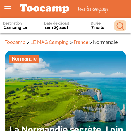
Tous les campings
Destination
Date de départ
Durée
Toocamp
LE MAG Camping
France
Normandie
Normandie
La Normandie secrète. Loin