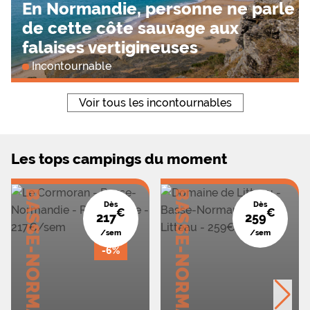
En Normandie, personne ne parle
de cette côte sauvage aux
falaises vertigineuses
Incontournable
Voir tous les incontournables
Les tops campings du moment
BASSE-NORMANDIE
BASSE-NORMANDIE
Dès
Dès
€
€
217
259
/sem
/sem
-6%