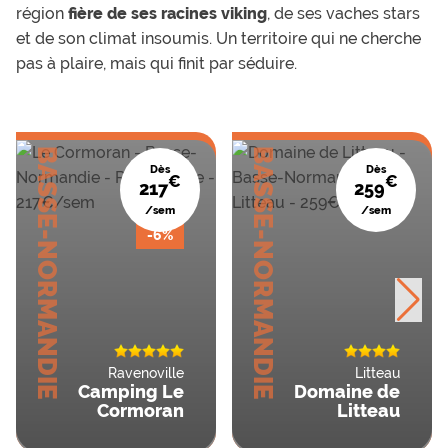
région
fière de ses racines viking
, de ses vaches stars
et de son climat insoumis. Un territoire qui ne cherche
pas à plaire, mais qui finit par séduire.
BASSE-NORMANDIE
BASSE-NORMANDIE
Dès
Dès
€
€
217
259
/sem
/sem
-6%
Ravenoville
Litteau
Camping Le
Domaine de
Cormoran
Litteau