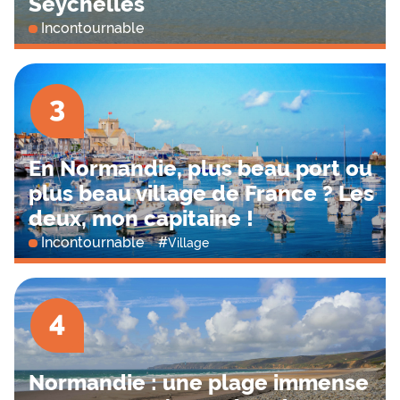
Seychelles
Incontournable
3
En Normandie, plus beau port ou
plus beau village de France ? Les
deux, mon capitaine !
Incontournable
#
Village
4
Normandie : une plage immense