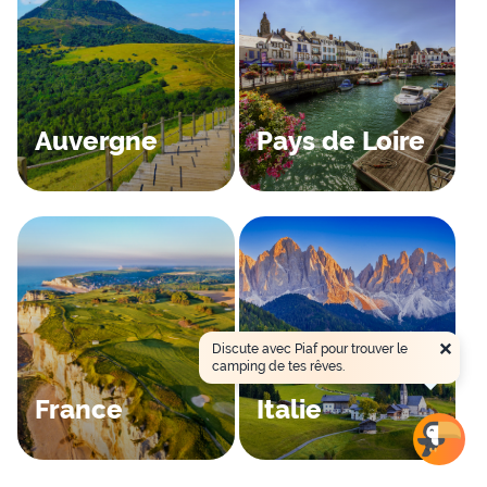
Auvergne
Pays de Loire
×
Discute avec Piaf pour trouver le
camping de tes rêves.
France
Italie