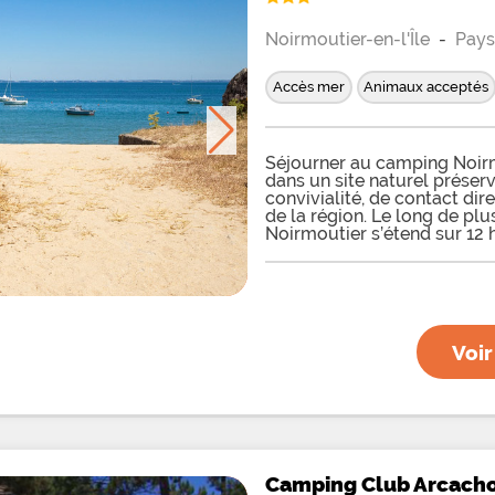
Noirmoutier-en-l'Île
-
Pays
Accès mer
Animaux acceptés
Séjourner au camping Noirmo
dans un site naturel préservé
convivialité, de contact dir
de la région. Le long de pl
Noirmoutier s’étend sur 12 
proximité du Bois de la Cha
locatifs tous situés à moin
Avec de multiples accès dire
emplacement exceptionnel e
des pêcheurs et des amoureu
camping dispose d’une aire 
Voir
de pétanque et d’un service
la découverte de l’île. Vou
les activités liées à l’océan 
farniente sur la
Camping Club Arcach