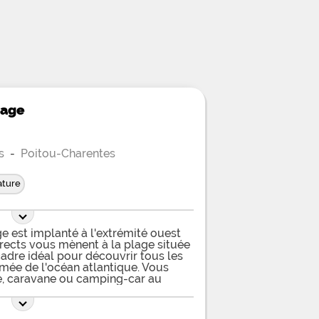
vage
s
-
Poitou-Charentes
ture
 est implanté à l'extrémité ouest
irects vous mènent à la plage située
cadre idéal pour découvrir tous les
mée de l'océan atlantique. Vous
te, caravane ou camping-car au
les plates bordées parfois de murs
icité, l'eau est sur demande. Venez y
our des séjours à la nuitée si vous