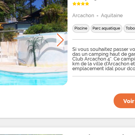
Arcachon
-
Aquitaine
Piscine
Parc aquatique
Tobo
Si vous souhaitez passer v
das un camping haut de gam
Club Arcachon 4*. Ce campin
km de la ville d'Arcachon et
emplacement idal pour dcou
Bassin d'Arcachon avec ses 
camping 4* Club Arcachon v
aquatique complet. Le par
d'un grand bassin chauff de
d'un toboggan aquatique de
camping vous propose de lo
Voir
bois de 4 places. Plus trad
mobil-homes tout confort. 
chambres et une terrasse de 
parasol. Les modles Presti
terrasse couverte. Vous pou
ou installer votre caravan
Des parcelles pour camping