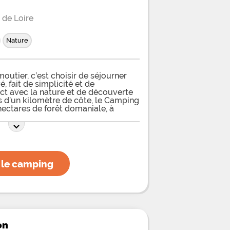
 de Loire
Nature
utier, c’est choisir de séjourner
, fait de simplicité et de
ect avec la nature et de découverte
us d’un kilomètre de côte, le Camping
hectares de forêt domaniale, à
ise, et offre des emplacements et
s de 100m de la plage des Sableaux.
cts à la plage, il bénéficie d’un
t répond aux attentes des familles,
x de la mer. Pour votre plaisir, le
de jeux pour enfants, des terrains
 le camping
 de location de vélos pour partir à
s pouvez également pratiquer toutes
: voile, pêche, planche à voile ou...
on