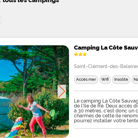
Camping La Côte Sau
Saint-Clément-des-Baleine
Accès mer
Wifi
Insolite
Na
Le camping La Côte Sauvage
de l’île de Ré. Deux accès d
à 30 mètres, c'est donc un 
charmes de cette île renom
pourrez installer votre ten
milieu des pins. Des parcel
vous attendent avec l'électr
dormir jusque 6 personnes p