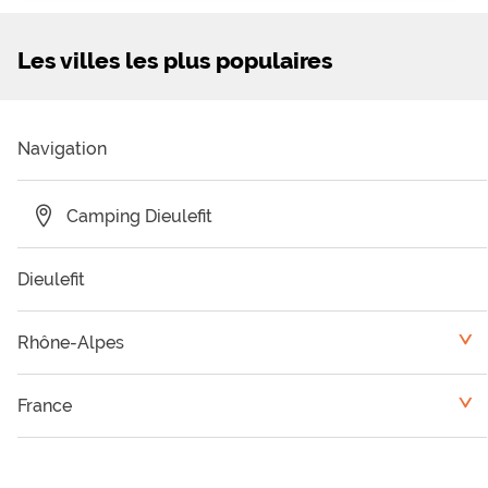
Les villes les plus populaires
Navigation
Camping Dieulefit
Dieulefit
Rhône-Alpes
<
Camping Ardèche
France
<
Camping Haute Savoie
Auvergne