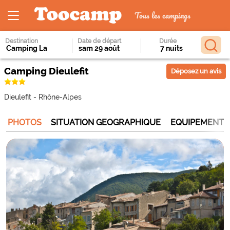
Tous les campings
Destination
Date de départ
Durée
Camping Dieulefit
Déposez un avis
Dieulefit
-
Rhône-Alpes
PHOTOS
SITUATION GEOGRAPHIQUE
EQUIPEMENTS 