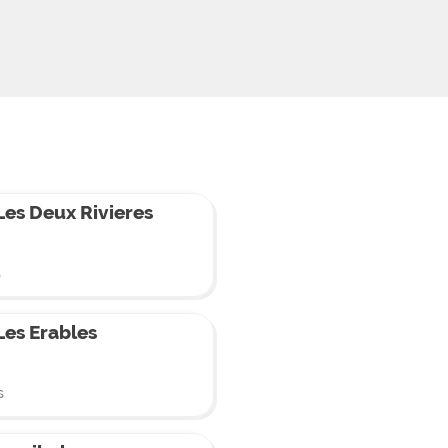
es Deux Rivieres
s
es Erables
s