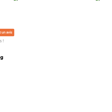
 un avis
 !
ng