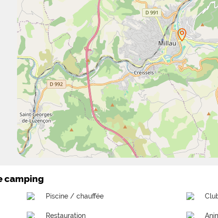
le camping
Piscine / chauffée
Clu
Restauration
Ani