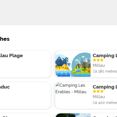
ches
lau Plage
Camping L
Millau
à 180 metre
aduc
Camping L
Millau
à 400 metre