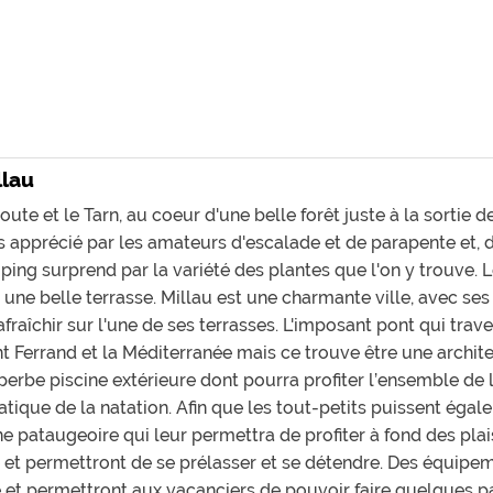
llau
oute et le Tarn, au coeur d'une belle forêt juste à la sortie d
ès apprécié par les amateurs d'escalade et de parapente et, 
ng surprend par la variété des plantes que l'on y trouve. 
 une belle terrasse. Millau est une charmante ville, avec ses v
fraîchir sur l'une de ses terrasses. L'imposant pont qui trav
t Ferrand et la Méditerranée mais ce trouve être une archite
rbe piscine extérieure dont pourra profiter l’ensemble de la
atique de la natation. Afin que les tout-petits puissent égale
e pataugeoire qui leur permettra de profiter à fond des plais
e et permettront de se prélasser et se détendre. Des équipem
ine et permettront aux vacanciers de pouvoir faire quelques 