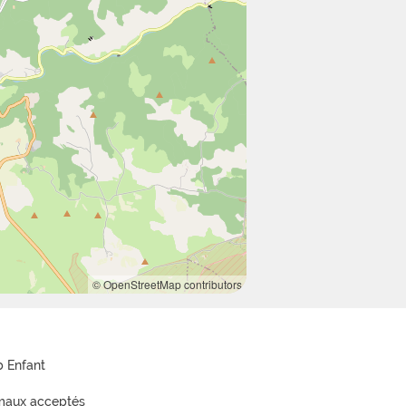
© OpenStreetMap contributors
b Enfant
maux acceptés