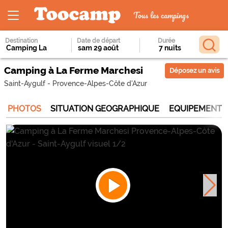
Tous les campings
Destination
Date de départ
Durée
Camping à La Ferme Marchesi
Déposez un avis
Saint-Aygulf
-
Provence-Alpes-Côte d'Azur
PHOTOS
SITUATION GEOGRAPHIQUE
EQUIPEMENTS 