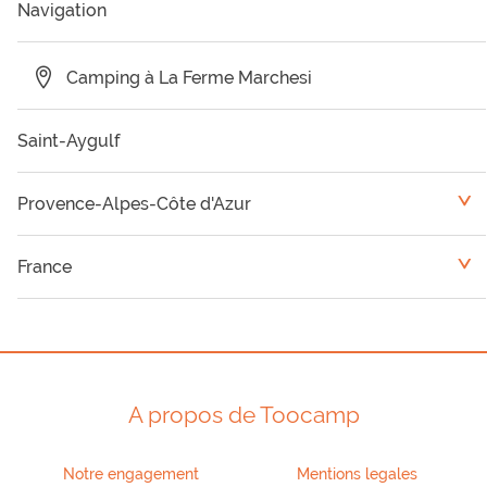
Navigation
Camping à La Ferme Marchesi
Saint-Aygulf
Provence-Alpes-Côte d'Azur
<
Camping Var
France
<
Camping Vaucluse
Languedoc-Roussillon
Camping Alpes Maritimes
Rhône-Alpes
A propos de Toocamp
Camping Hautes Alpes
Notre engagement
Mentions legales