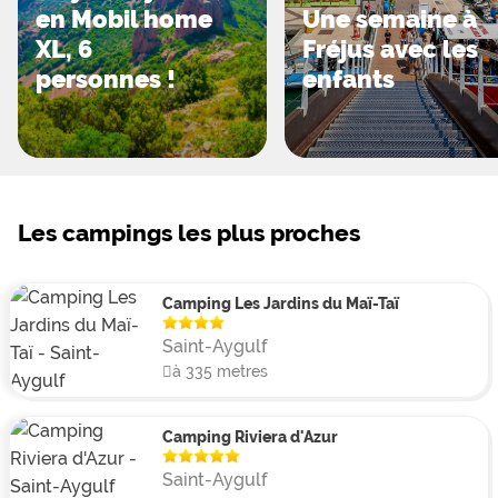
en Mobil home
Une semaine à
XL, 6
Fréjus avec les
personnes !
enfants
Les campings les plus proches
Camping Les Jardins du Maï-Taï
Saint-Aygulf
à 335 metres
Camping Riviera d'Azur
Saint-Aygulf