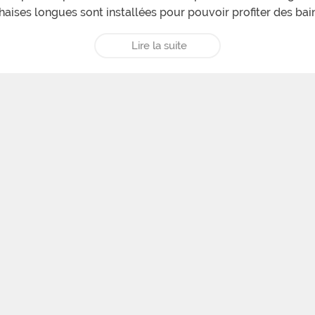
aises longues sont installées pour pouvoir profiter des bain
ouré d’arbre, ce qui plonge les vacanciers dans un cadre nat
Lire la suite
le camping pour des allers-retours entre le camping et Albi.
 Restaurant » dont la spécialisé est « l’assiette du homard fr
ome en bois de 1 à 4 personnes ou de 1 à 6 personnes, des ch
sonnes et une caravane américaine mythique, Airstream.
disposition, encadré par deux animateurs. Les adultes ont aus
cles sont organisés en juillet et en août. Au départ du camp
s sont disponible pour partir à la découverte des paysages