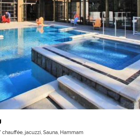
g
/ chauffée,
jacuzzi,
Sauna,
Hammam