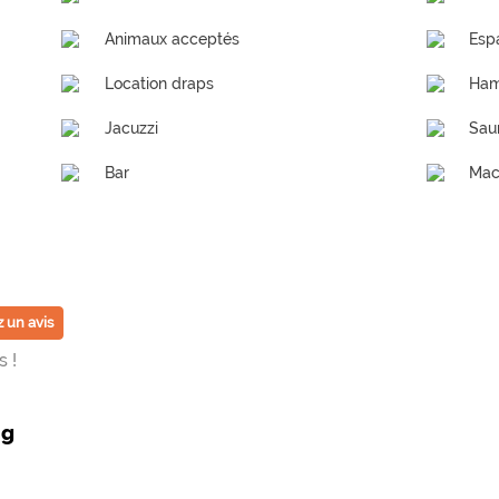
Animaux acceptés
Esp
Location draps
Ha
Jacuzzi
Sau
Bar
Mac
 un avis
 !
ng