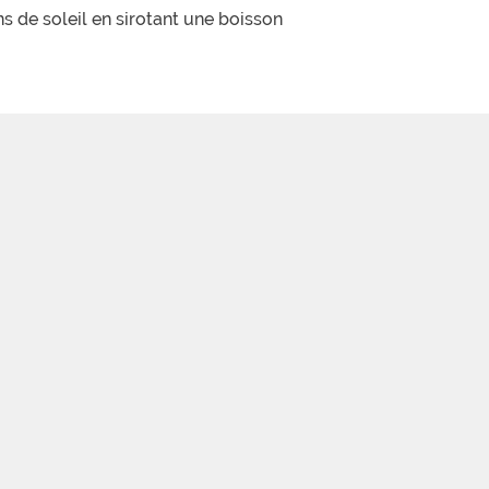
s de soleil en sirotant une boisson
urel d’exception.
 Ainsi, pas besoin de prendre la
ais » est à disposition.
alets en bois jusqu’à 6 personnes,
si droit à leurs animations !
ing, de nombreux itinéraires de
 naturels autour du domaine.