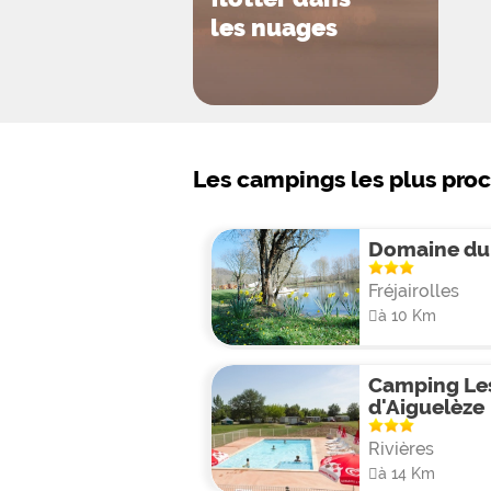
les nuages
Les campings les plus pro
Domaine du
Fréjairolles
à 10 Km
Camping Le
d'Aiguelèze
Rivières
à 14 Km