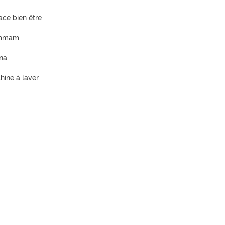
ace bien être
mmam
na
hine à laver