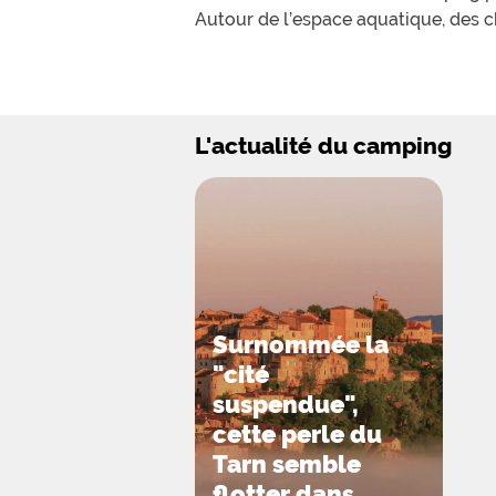
Autour de l’espace aquatique, des ch
fraiches. L’espace aquatique est ent
Un service navettes est proposé par 
voiture ! Un restaurant, « Le Lobster
L'actualité du camping
Il est possible de louer des mobil-h
des cabanes perchées jusqu’à 4 per
Un mini-club pour les enfants est à 
Soirées concerts, tournois et specta
randonnées dans des sentiers balisé
Surnommée la
"cité
suspendue",
cette perle du
Tarn semble
flotter dans