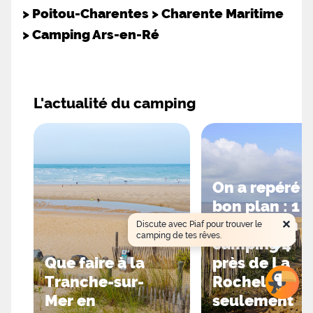
>
Poitou-Charentes
>
Charente Maritime
>
Camping Ars-en-Ré
L'actualité du camping
On a repéré 
bon plan : 1
×
semaine en
Discute avec Piaf pour trouver le
camping de tes rêves.
camping 4*
Que faire à la
près de La
Tranche-sur-
Rochelle à
Mer en
seulement