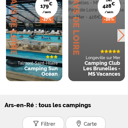
PAYS DE LOIRE
PAYS DE LOIRE
Dès
Dès
€
€
179
428
/sem
/sem
-27%
-20%
Longeville sur Mer
Camping Club
Talmont-Saint-Hilaire
Camping Sun
Les Brunelles -
Océan
MS Vacances
Ars-en-Ré : tous les campings
Filtrer
Carte