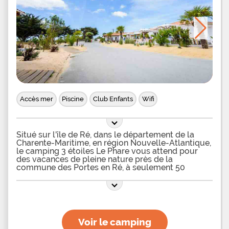
Accès mer
Piscine
Club Enfants
Wifi
Situé sur l'île de Ré, dans le département de la
Charente-Maritime, en région Nouvelle-Atlantique,
le camping 3 étoiles Le Phare vous attend pour
des vacances de pleine nature près de la
commune des Portes en Ré, à seulement 50
mètres de la Plage de La Redoute et 200 mètres
de la Plage de la Loge. Dans ce camping les pieds
dans l'eau, vous pourrez résider dans des cabanes
au milieu des dunes, prévus pour 4 ou 6 personnes
et incluant notamment climatisation et télévision
ou bien dans des mobil-homes composés de 2 ou
Voir le camping
3 chambres, pouvant loger jusqu'à 6 vacanciers,