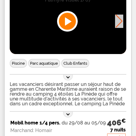
Piscine
Parc aquatique
Club Enfants
Les vacanciers désirant passer un séjour haut de
gamme en Charente Maritime auraient raison de se
rendre au camping 4 étoiles La Pinède qui offre
une multitude d’activités à ses vacanciers, le tout
dans un cadre exceptionnel. Le camping La Pinède
dispose dans son enceinte d’un magnifique parc
aquatique, destiné à tous les âges. Les vacanciers
pourront s’y amuser grâce à de nombreux
€
406
Mobil home 1/4 pers.
du 29/08 au 05/09
toboggans aquatiques mis à leur disposition. Il y a
des toboggans multipistes, des circulaires et
7 nuits
Marchand: Homair
d’autres qui sont géants. Pour la baignade, les