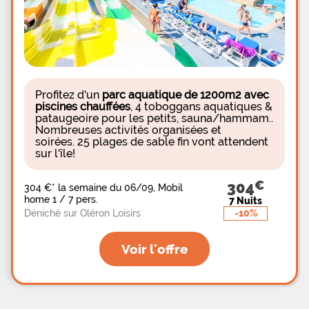
enfants invite les 4-10 ans à participer à des
activités ludiques, artistiques et sportives, avec
des jeux en plein-air et des séances de château
gonflable. Tous les après-midi, les plus grand
pourront participer à des tournois de football, de
volley-ball, de basket-ball ou de pétanque. Le soir
enfin, toute la famille pourra participer à des
activités variées avec apéros quizz, blind-tests,
Profitez d'un
parc aquatique de 1200m2 avec
quizz culturels, soirées karaoké, soirées disco,
piscines chauffées
, 4 toboggans aquatiques &
soirées loto et même des spectacles et concerts.
pataugeoire pour les petits, sauna/hammam..
Les vacanciers pourront, à proximité du camping,
Nombreuses activités organisées et
visiter Saint-Michel-en-l'Herm, ancienne île du
soirées.
2
5 plages de sable fin
vont attendent
Golfe du Pictons, mais également l'île de la Dive ou
la Digue des Polders.
sur l'île!
304
304 €
*
la semaine du 06/09, Mobil
home 1 / 7 pers.
7 Nuits
-10%
Déniché sur Oléron Loisirs
Voir l'offre