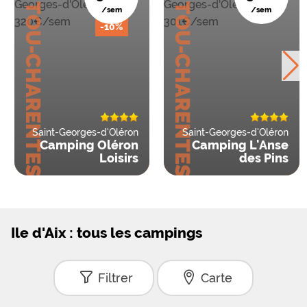
POITOU-CHARENTES
POITOU-CHARENTES
/sem
/sem
-10%
Saint-Georges-d'Oléron
Saint-Georges-d'Oléron
Camping Oléron
Camping L'Anse
Loisirs
des Pins
Ile d'Aix : tous les campings
Filtrer
Carte