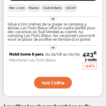
Mer < 1 km
Piscine
Club Enfants
VACAF
Situé à 200 mètres de la plage, le camping 4
étoiles Les Flots Bleus offre un cadre parfait pour
des vacances au Sud Vendée au calme. Au
camping Les Flots Bleus, les vacanciers pourront
avoir le plaisir de profiter en famille d’un grand
espace aquatique doté d'un piscine
couverte/découverte, d'une pataugeoire ludique
et d'un solarium pour se détendre et se relaxer sur
€
423
Mobil home 8 pers.
du 29/08 au 05/09
l'un des transats mis à disposition. Dans l’enceinte
du camping Les Flots Bleus, les enfants pourront
7 nuits
Marchand: Les Flots Bleus
passer leur séjour à s’amuser sur l’un des
-10%
trampolines mis à disposition, ou encore sur l’aire
de jeux avec balançoires et toboggans. Des tables
de ping-pong sont à disposition ainsi qu’un terrain
de pétanque. Tranquillité toute l’année, animations
en juillet et en août ! Profitez du cadre paisible et
Voir l'offre
naturel du camping pour recharger vos batteries.
Pendant les vacances d’avril, votre camping vous
propose 2 animations familiales par semaine pour
en profiter tout en découvrant les alentours. En
juillet/août, notre équipe d’animations vous
propose des animations en journée (5 jours par