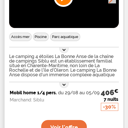
Accès mer
Piscine
Parc aquatique
Le camping 4 étoiles La Bonne Anse de la chaîne
de campings Siblu est un établissement familial
situé en Charente-Maritime, non loin de La
Rochelle et de l’île d’Oleron. Le camping La Bonne
Anse dispose d’un immense complexe aquatique
de 1075m2 destinés à apporter un maximum de
plaisir à toute la famille. Cet espace aquatique
dispose de trois grands toboggans aquatiques
€
406
Mobil home 1/4 pers.
du 29/08 au 05/09
destinés aux amateurs de sensations fortes. Les
enfants pourront s’amuser dans la pataugeoire
7 nuits
Marchand: Siblu
chauffée mise à leur disposition, accompagnée de
-30%
jeux aquatiques et ludiques avec jets d’eau. La
piscine extérieure est chauffée et elle est
accompagnée de transats sur ses plages, qui
permettront de prendre des moments de détente.
L’ensemble de l’espace aquatique mis à
Voir l'offre