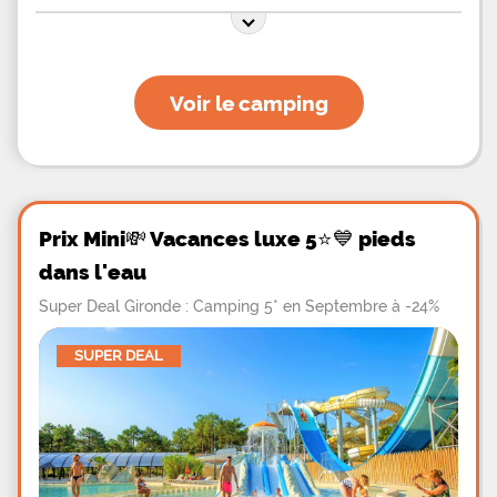
dispose d'une piscine chauffée et d'un bassin
chauffé pour les enfants. Le camping propose
aussi un espace bar, des plats cuisinés et des
pizzas. Différentes animations sont organisées lors
de votre séjour : loto, soirée repas, concours de
pétanque, sports aquatiques...
Voir le camping
Prix Mini💸 Vacances luxe 5⭐💙 pieds
dans l'eau
Super Deal Gironde : Camping 5* en Septembre à -24%
SUPER DEAL