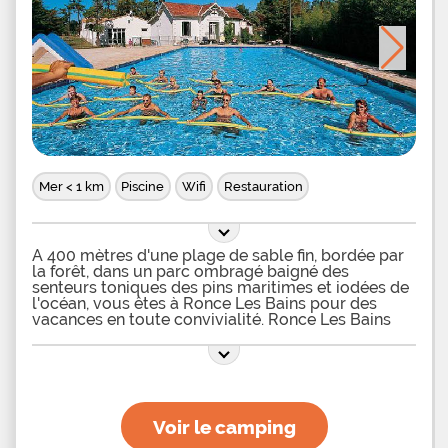
Mer < 1 km
Piscine
Wifi
Restauration
A 400 mètres d'une plage de sable fin, bordée par
la forêt, dans un parc ombragé baigné des
senteurs toniques des pins maritimes et iodées de
l'océan, vous êtes à Ronce Les Bains pour des
vacances en toute convivialité. Ronce Les Bains
est la station idéale pour découvrir les îles
environnantes, Oléron, le célèbre Fort Boyard, La
Rochelle, et plus au sud, Royan. Le pays charentais
vous invite également à la découverte de la
gastronomie locale : huîtres de Marennes, Pineau
des Charente et Cognac. Toutes les activités
Voir le camping
nautiques s'offrent à vous et, à proximité du
village, une forêt de 6000 hectares vous invite à