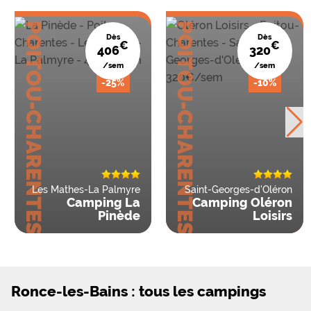
POITOU-CHARENTES
POITOU-CHARENTES
Dès
Dès
€
€
406
320
/sem
/sem
-25%
-10%
Les Mathes-La Palmyre
Saint-Georges-d'Oléron
Camping La
Camping Oléron
Pinède
Loisirs
Ronce-les-Bains : tous les campings