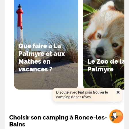
Que faire à La
Palmyre et aux
Mathes en
Le Zoo de la
vacances ?
Palmyre
×
Discute avec Piaf pour trouver le
camping de tes rêves.
Choisir son camping à Ronce-les-
Bains