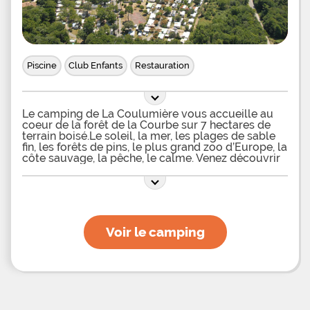
Piscine
Club Enfants
Restauration
Le camping de La Coulumière vous accueille au
coeur de la forêt de la Courbe sur 7 hectares de
terrain boisé.Le soleil, la mer, les plages de sable
fin, les forêts de pins, le plus grand zoo d’Europe, la
côte sauvage, la pêche, le calme. Venez découvrir
chez nous dans une ambiance familiale, la
quiétude de la Charente-Maritime, le soleil du
Sud-ouest et respirer l’air iodé de l’Océan
Atlantique. Le camping dispose d'une piscine
extérieure chauffée pour vos après-midi détente et
bien-être en famille ou entres
Voir le camping