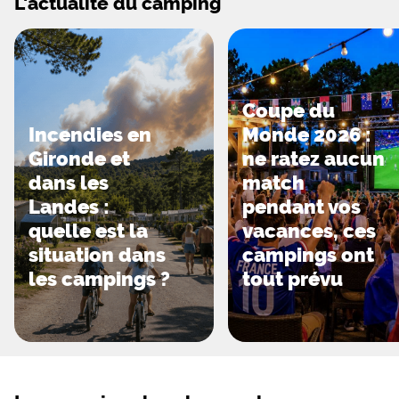
L'actualité du camping
Coupe du
Incendies en
Monde 2026 :
Gironde et
ne ratez aucun
dans les
match
Landes :
pendant vos
quelle est la
vacances, ces
situation dans
campings ont
les campings ?
tout prévu