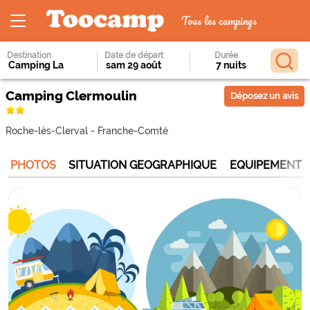
Tous les campings
Destination
Date de départ
Durée
Camping Clermoulin
Déposez un avis
Roche-lès-Clerval
-
Franche-Comté
PHOTOS
SITUATION GEOGRAPHIQUE
EQUIPEMENTS 