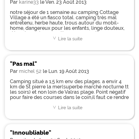
Par
karine33
le Ven. 23 Août 2013
notre séjour de 1 semaine au camping Cottage
Village a été un fiasco total. camping très mal
entretenu, herbe haute, trous autour du mobil-
home, dangereux pour les enfants, linge douteux,
dévorés par les moustiques... superette
minimaliste...hors de prix...6? la moindre bouteille
Lire la suite
<
de rosé...!! personnel peu avenant, soirées peu
intéressantes. nous avons eu du mal à tenir une
semaine, quant au prix... exorbitant vu les
prestations annoncées.
"Pas mal"
Par
michel 52
le Lun. 19 Août 2013
Camping situé a 1,5 km env des plages. a envir 4
km de St pierre la mer(superbe marché nocturne tt
les soirs) et non loin de Valras plage. Point négatif
pour faire des courses dans le coin,il faut ce rendre
a Salles d'Aude a env 8 km... Hélas,il n'y avait plus
de mobile home disponible,nous avons donc pris
Lire la suite
<
une "maisonnette" env 22 m²,trop petite pour 4
pers a mon gout,et surtout ça manque de
rénovation!surtout la douche/wc,pas top du tout!
Sinon le camping par lui même est sympa,le
"Innoubliable"
personnel accueillant,pro et sympa ;-) Les piscines