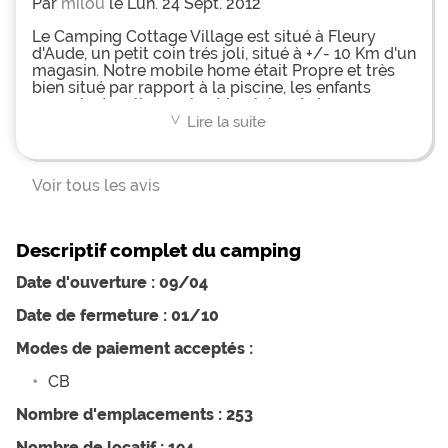
sont bien,petite terrasse sympa avec
Par
milou
le Lun. 24 Sept. 2012
musique,snack,les animations du soir sont bien
aussi,Des mini-bus sont mis a disposition pour les
Le Camping Cottage Village est situé à Fleury
sortit en boite de nuit avec personnel pour
d'Aude, un petit coin trés joli, situé à +/- 10 Km d'un
encadrer tt ce petit monde ;-)
magasin. Notre mobile home était Propre et très
bien situé par rapport à la piscine, les enfants
pouvaient y aller seuls et la plaine de jeux
également. La piscine ou le parc aquatique était
Lire la suite
<
comme sur les photos, les enfants ont adorés les
toboggans. L'accueil sur le camping était
chaleureux, les serveurs avaient toujours le mot
Voir tous les avis
pour rire. Les animations étaient chouettes. Nous y
retournerons sans aucun doute, toute la famille à
passé deux semaines superbes.
Descriptif complet du camping
Date d'ouverture : 09/04
Date de fermeture : 01/10
Modes de paiement acceptés :
CB
Nombre d'emplacements : 253
Nombre de locatif : 194