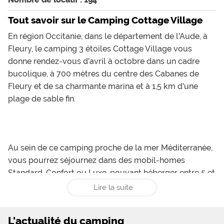
Tout savoir sur le Camping Cottage Village
En région Occitanie, dans le département de l'Aude, à
Fleury, le camping 3 étoiles Cottage Village vous
donne rendez-vous d'avril à octobre dans un cadre
bucolique, à 700 mètres du centre des Cabanes de
Fleury et de sa charmante marina et à 1,5 km d'une
plage de sable fin.
Au sein de ce camping proche de la mer Méditerranée,
vous pourrez séjournez dans des mobil-homes
Standard, Confort ou Luxe, pouvant héberger entre 5 et
8 personnes ou dans des maisonnettes de 4 places,
Lire la suite
tous parfaitement équipés et agrémentés de terrasse
avec salon de jardin, ou encore dans des caravanes
L'actualité du camping
composées de 2 chambres et d'un coin kitchenette,