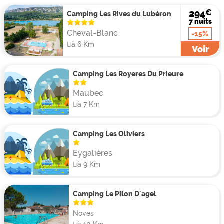
terrasse semi-couverte. Pour un bon compromis entre
€
294
Camping Les Rives du Lubéron
le camping et le mobil-home, il sera possible de choisir
7 nuits
un bungalow toilé, pouvant accueillir 5 personnes avec
Cheval-Blanc
-15%
séjour, cuisine équipée, salle de bain et terrasse
à 6 Km
Voir
couverte.
Camping Les Royeres Du Prieure
Maubec
à 7 Km
Camping Les Oliviers
Eygalières
à 9 Km
Camping Le Pilon D'agel
Noves