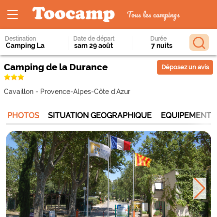
Tous les campings
Destination
Date de départ
Durée
Camping de la Durance
Déposez un avis
Cavaillon
-
Provence-Alpes-Côte d'Azur
PHOTOS
SITUATION GEOGRAPHIQUE
EQUIPEMENTS 