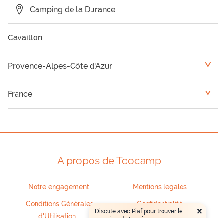
Camping de la Durance
Cavaillon
Provence-Alpes-Côte d'Azur
<
Camping Var
France
<
Camping Vaucluse
Languedoc-Roussillon
Camping Alpes Maritimes
Rhône-Alpes
A propos de Toocamp
Camping Hautes Alpes
Notre engagement
Mentions legales
Camping Bouches du Rhône
Conditions Générales
Confidentialité
×
Discute avec Piaf pour trouver le
d'Utilisation