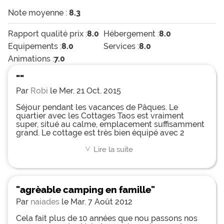
Note moyenne :
8.3
Rapport qualité prix :
8.0
Hébergement :
8.0
Equipements :
8.0
Services :
8.0
Animations :
7.0
""
Par
Robi
le Mer. 21 Oct. 2015
Séjour pendant les vacances de Pâques. Le
quartier avec les Cottages Taos est vraiment
super, situé au calme, emplacement suffisamment
grand. Le cottage est très bien équipé avec 2
salles de bain, cuisine avec lave vaisselle, meubles
de jardin,... La piscine olympique chauffée très
Lire la suite
<
agréable ainsi que l' espace réservé aux plus
jeunes. Nous avons aussi testé le restaurant qui
était très bon. Le camping est idéalement situé sur
la route de la Côte entre Sainte Maxime et St
"agrèable camping en famille"
Tropez, sur les hauteurs. En avril l' emplacement
était bien mais en été avec la circulation cela
Par
naiades
le Mar. 7 Août 2012
risque d' être plus compliqué. Nous conseillons les
cottages Taos car les autres emplacements et
Cela fait plus de 10 années que nou passons nos