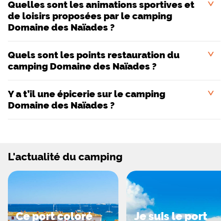
Quelles sont les animations sportives et
<
La situation du camping Les Naïades permettra aux
de loisirs proposées par le camping
vacanciers de découvrir le Golfe de Saint-Tropez, avec
Domaine des Naïades ?
ses plages et ses criques de rêve. Les amateurs de
baignades pourront rejoindre la plage de l’Escalet à
Quels sont les points restauration du
Ramatuelle, La Nartelle à Saint Maxime ou encore
<
camping Domaine des Naïades ?
Bonporteau à Cavalaire.
Y a t’il une épicerie sur le camping
<
Domaine des Naïades ?
L'actualité du camping
Ce port coloré
Je suis le port