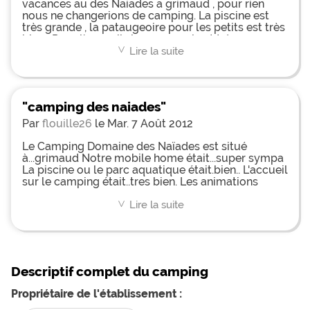
bungalows sont forts proches les uns des autres.
vacances au des Naiades a grimaud , pour rien
nous ne changerions de camping. La piscine est
très grande , la pataugeoire pour les petits est très
bien . Pour l'acceuil , le personnel est très sympa .
Lire la suite
<
"camping des naiades"
Par
flouille26
le Mar. 7 Août 2012
Le Camping Domaine des Naïades est situé
à...grimaud Notre mobile home était...super sympa
La piscine ou le parc aquatique était.bien.. L'accueil
sur le camping était..tres bien. Les animations
étaient...sympa.
Lire la suite
<
Descriptif complet du camping
Propriétaire de l'établissement :