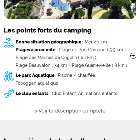
Les points forts du camping
Bonne situation géographique :
Mer < 1 km
Plages à proximité :
Plage de Port Grimaud ( 5.5 km ),
+
Plage des Marines de Cogolin ( 6.1 km ),
Plage Beauvalon ( 7.4 km ),
Plage Guerrevieille ( 8 km ),
Plage de la Tour ( 8.3 km ),
Plage des Cigales ( 8.7 km ),
Le parc Aquatique :
Piscine / chauffée,
Plage de la Bouillabaisse ( 8.7 km ),
Toboggan aquatique
Plage Pardigon-Beach ( 9.3 km ),
Dauphin Plage ( 9.4 km ),
Le club enfants :
Club Enfant,
Animations enfants
Aloha Beach ( 9.5 km ),
Plage de la Marina Viva ( 9.6 km ),
Plage de la Croisette ( 9.7 km ),
> Voir la description complete
Plage des Trois Pins ( 9.8 km ),
Plage du Dragon Rouge ( 10 km ),
Plage des Tamaris ( 10.2 km ),
Plage de la Citadelle ( 10.7 km ),