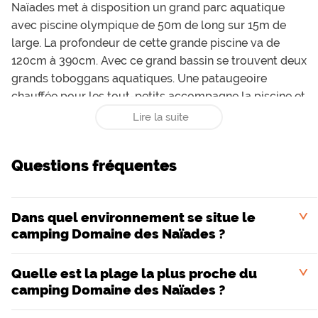
Naïades met à disposition un grand parc aquatique
avec piscine olympique de 50m de long sur 15m de
large. La profondeur de cette grande piscine va de
120cm à 390cm. Avec ce grand bassin se trouvent deux
grands toboggans aquatiques. Une pataugeoire
chauffée pour les tout-petits accompagne la piscine et
dispose de jeux aqualudiques avec mini-toboggan. Au
Lire la suite
sein même de ce camping
Homair
, les vacanciers
pourront choisir parmi plusieurs activités pour remplir
Questions fréquentes
leurs journées. Les amateurs de sport ne manqueront
pas de profiter du terrain polyvalent pendant que
d’autres préféreront jouer au ping-pong ou encore à la
Dans quel environnement se situe le
<
pétanque. Une mini-ferme est également présente et
camping Domaine des Naïades ?
promet aux enfants de passer de très bons moments.
Le camping se trouvant à moins de 1km de la
Quelle est la plage la plus proche du
méditerranée,il sera facile de rejoindre une plage pour
<
camping Domaine des Naïades ?
se baigner.