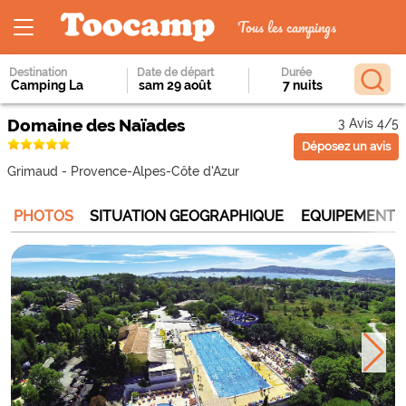
Tous les campings
Destination
Date de départ
Durée
Domaine des Naïades
3 Avis 4/5
Déposez un avis
Grimaud
-
Provence-Alpes-Côte d'Azur
PHOTOS
SITUATION GEOGRAPHIQUE
EQUIPEMENTS 