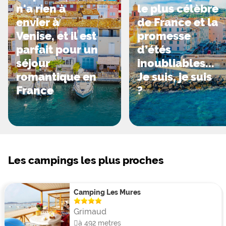
n'a rien à
le plus célèbre
envier à
de France et la
Venise, et il est
promesse
parfait pour un
d’étés
séjour
inoubliables...
romantique en
Je suis, je suis
France
?
Les campings les plus proches
Camping Les Mures
Grimaud
à 492 metres