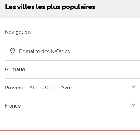
Les villes les plus populaires
Navigation
Domaine des Naïades
Grimaud
Provence-Alpes-Côte d'Azur
<
Camping Var
France
<
Camping Vaucluse
Languedoc-Roussillon
Camping Alpes Maritimes
Rhône-Alpes