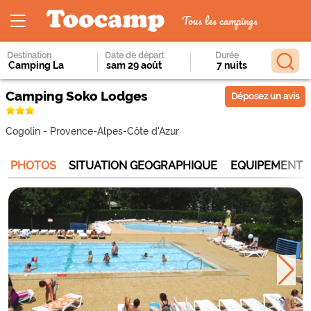
Tous les campings
Destination
Date de départ
Durée
Camping Soko Lodges
Déposez un avis
Cogolin
-
Provence-Alpes-Côte d'Azur
PHOTOS
SITUATION GEOGRAPHIQUE
EQUIPEMENTS 