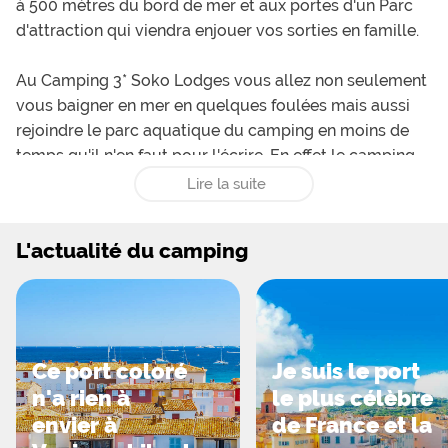
à 500 mètres du bord de mer et aux portes d'un Parc
d'attraction qui viendra enjouer vos sorties en famille.
Au Camping 3* Soko Lodges vous allez non seulement
vous baigner en mer en quelques foulées mais aussi
rejoindre le parc aquatique du camping en moins de
temps qu'il n'en faut pour l'écrire. En effet le camping
vous accueille autour d'une grande piscine de plein air
Lire la suite
chauffée et d'une pataugeoire pour les petits. Autour
des bassins vous pourrez prendre place sur le
L'actualité du camping
solarium où sont disposées des chaises longues et des
parasols.
Côté logements, le camping Soko Lodges vous
propose différentes solutions location, toutes de
Ce port coloré
Je suis le port
qualité et de bon rapport qualité-prix. Vous trouverez
n'a rien à
le plus célèbre
des chalets tout en bois de 4 places avec deux
envier à
de France et la
chambres et une terrasse sur le terre-plein munie de