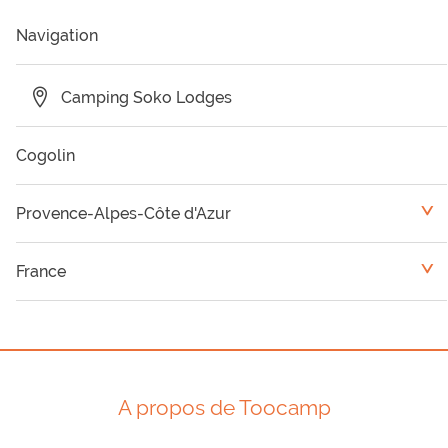
Navigation
Camping Soko Lodges
Cogolin
Provence-Alpes-Côte d'Azur
<
Camping Var
France
<
Camping Vaucluse
Languedoc-Roussillon
Camping Alpes Maritimes
Rhône-Alpes
A propos de Toocamp
Camping Hautes Alpes