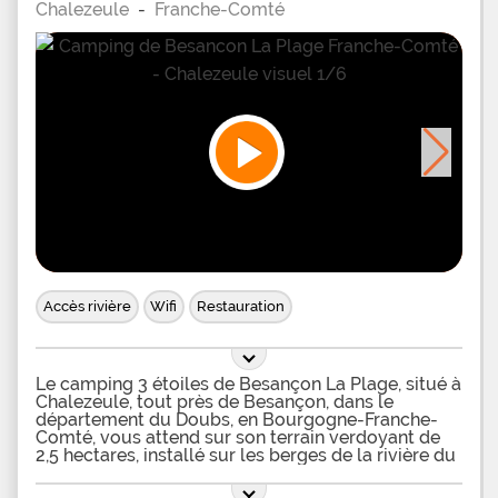
Chalezeule
-
Franche-Comté
Homes et Chalets pouvant accueillir jusqu'à 6
personnes vous attendent. Le Mobil-Home Super
Mercure pour 6 personnes est entièrement équipé
et comprend une terrasse avec salon de jardin. Des
emplacements pour tente, caravane et camping-
car sont également disponibles avec différents
forfaits et options. Le forfait Emplacement Confort
a une superficie supérieure à 120 m2 et il est
raccordé à l'électricité et à l'eau. Les animaux sont
les bienvenus
Accès rivière
Wifi
Restauration
Le camping 3 étoiles de Besançon La Plage, situé à
Chalezeule, tout près de Besançon, dans le
département du Doubs, en Bourgogne-Franche-
Comté, vous attend sur son terrain verdoyant de
2,5 hectares, installé sur les berges de la rivière du
Doubs. Au sein de ce camping avec accès direct à
la rivière, vous pourrez résider confortablement