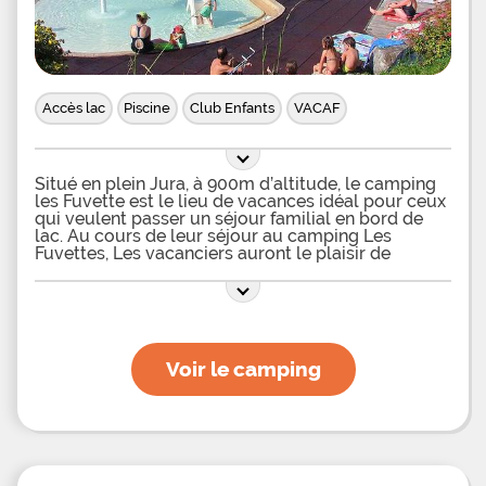
Accès lac
Piscine
Club Enfants
VACAF
Situé en plein Jura, à 900m d’altitude, le camping
les Fuvette est le lieu de vacances idéal pour ceux
qui veulent passer un séjour familial en bord de
lac. Au cours de leur séjour au camping Les
Fuvettes, Les vacanciers auront le plaisir de
pouvoir profiter d’un tout nouvel espace
aquatique dédié au bien-être et à la détente. En
effet, cet espace chauffé et couvert dispose d’un
grand bassin de nage chauffé à 28°C accompagné
d’une pataugeoire pour les tout-petits. Les bassins
sont décorés avec des rochers, des palmiers et des
Voir le camping
ponts en bois qui apporteront une touche
d’exotisme et un dépaysement encore plus
reposant. Pour se détendre au sein de cet espace
couvert, les baigneurs auront également la
possibilité de profiter d’une rivière massante et
d’un espace balnéo. Un sauna ainsi qu’un hammam
viendront compléter l’ensemble et offrir leur