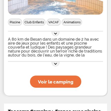
Morteau qui est la capitale de l’horlogerie en
France et qui dispose d’un musée qui y est
consacré. Morteau est également réputé pour sa
gastronomie. Les emplacements qui sont
proposés par le camping le Larmont peuvent
Piscine
Club Enfants
VACAF
Animations
accueillir jusqu’à 4 personnes et disposent d’un
accès à un bloc sanitaire chauffé. Certains
préféreront séjourner dans un chalet tout équipé
pour 7 personnes et profiter d’un confort absolu.
A 80 km de Besan dans un domaine de 2 ha avec
aire de jeux pour les enfants et une piscine
couverte et ludique ! Des paysages grandeur
nature pour découvrir un terroir riche de traditions
autour du bois, de l’eau, de la vigne, de la
gastronomie, de l’horlogerie.
Voir le camping