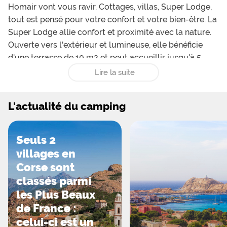
Homair
vont vous ravir. Cottages, villas, Super Lodge,
tout est pensé pour votre confort et votre bien-être. La
Super Lodge allie confort et proximité avec la nature.
Ouverte vers l'extérieur et lumineuse, elle bénéficie
d'une terrasse de 10 m2 et peut accueillir jusqu'à 5
personnes.
Lire la suite
Les férus de camping traditionnel trouveront leur
L'actualité du camping
bonheur dans ce camping. En effet des emplacements
nus pour tente, caravane ou encore camping-car sont
disponibles à la location. Différents forfaits et options
Seuls 2
sont possibles.
villages en
Corse sont
Le Camping Kalliste dispose de nombreux
classés parmi
équipements et services. Piscine avec solarium et bain
les Plus Beaux
à remous. Côté animations, soirées - repas à thème,
de France :
jeux de société, pétanque...Pour des vacances
celui-ci est un
sportives, le camping propose des cours d'aquagym,