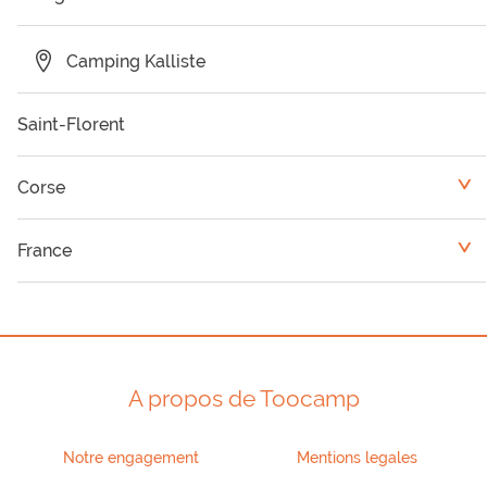
Camping Kalliste
Saint-Florent
Corse
<
Camping Corse du Sud
France
<
Camping Haute Corse
Provence-Alpes-Côte d'Azur
A propos de Toocamp
Notre engagement
Mentions legales