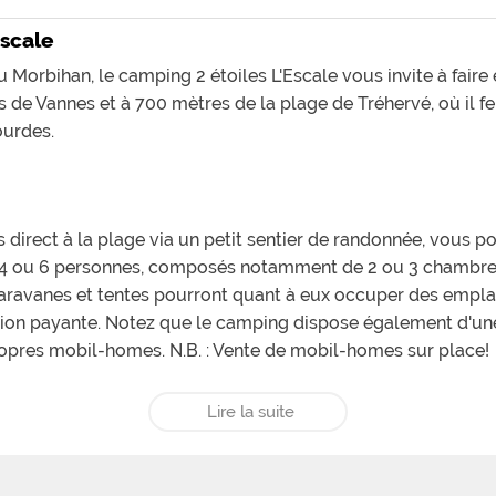
Escale
Morbihan, le camping 2 étoiles L'Escale vous invite à faire 
s de Vannes et à 700 mètres de la plage de Tréhervé, où il fe
ourdes.
direct à la plage via un petit sentier de randonnée, vous p
 4 ou 6 personnes, composés notamment de 2 ou 3 chambres
 caravanes et tentes pourront quant à eux occuper des empl
ption payante. Notez que le camping dispose également d'un
ropres mobil-homes. N.B. : Vente de mobil-homes sur place!
Lire la suite
camping vous propose des structures ludiques en plein air a
 terrain de pétanque ainsi qu'une salle de jeux.