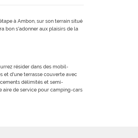
étape à Ambon, sur son terrain situé
ra bon s'adonner aux plaisirs de la
ourrez résider dans des mobil-
 et d'une terrasse couverte avec
acements délimités et semi-
e aire de service pour camping-cars
daptées à vos bouts de choux, une