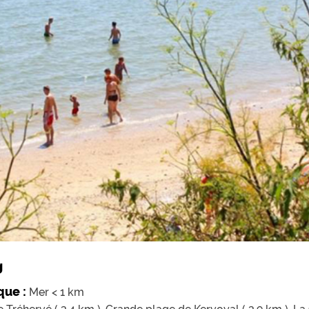
g
que :
Mer < 1 km