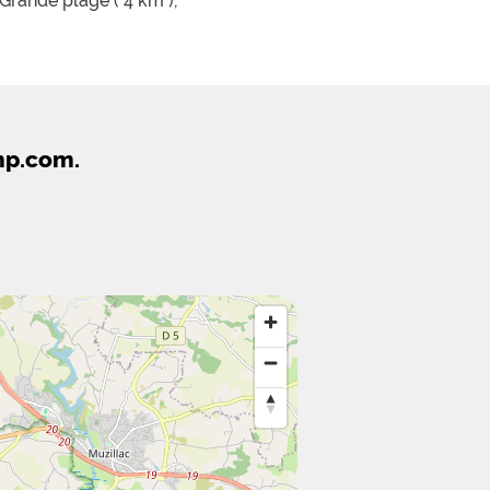
Grande plage ( 4 km ),
mp.com.