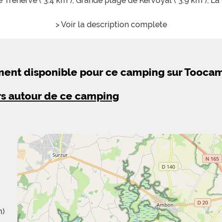
 Tréhervé ( 3.4 km ),
Grande plage de Kervoyal ( 3.9 km ),
La 
 ),
Plage de Cromenac'h ( 4.2 km ),
> Voir la description complete
ement disponible pour ce camping sur Tooca
rs autour de ce camping
m)