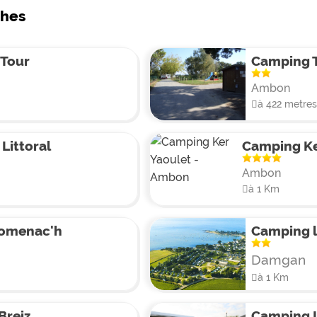
ches
 Tour
Camping 
Ambon
à 422 metres
Littoral
Camping Ke
Ambon
à 1 Km
omenac'h
Camping l
Damgan
à 1 Km
Breiz
Camping L