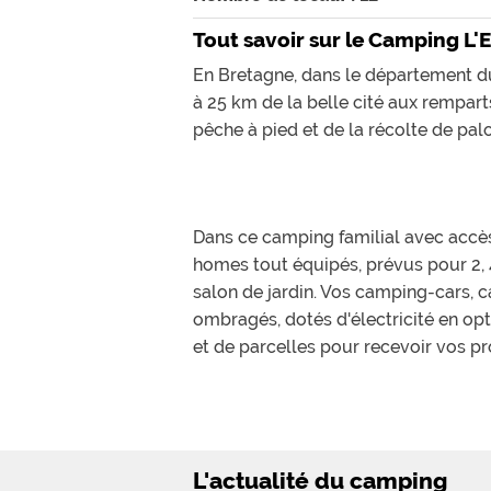
Tout savoir sur le Camping L'
En Bretagne, dans le département du 
à 25 km de la belle cité aux rempart
pêche à pied et de la récolte de pal
Dans ce camping familial avec accès 
homes tout équipés, prévus pour 2,
salon de jardin. Vos camping-cars,
ombragés, dotés d'électricité en o
et de parcelles pour recevoir vos p
Afin d'agrémenter votre séjour, le 
L'actualité du camping
table de ping-pong, un baby-foot, un