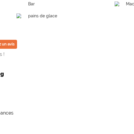
Bar
Mac
pains de glace
 un avis
 !
ng
cances