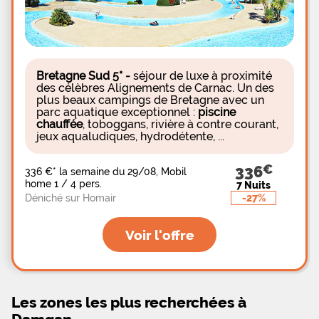
visitez la charmante commune de Rochefort en
Terre, classée parmi les plus beaux villages de
France et, un peu plus loin, partez à la découverte
de la belle cité de Vannes pour ses remparts et ses
ruelles
Bretagne Sud 5* -
séjour de luxe à proximité
des célèbres Alignements de Carnac. Un des
plus beaux campings de Bretagne avec un
parc aquatique exceptionnel :
piscine
chauffée
, toboggans, rivière à contre courant,
jeux aqualudiques, hydrodétente, ...
336
336 €
*
la semaine du 29/08, Mobil
home 1 / 4 pers.
7 Nuits
-27%
Déniché sur Homair
Voir l'offre
Les zones les plus recherchées à