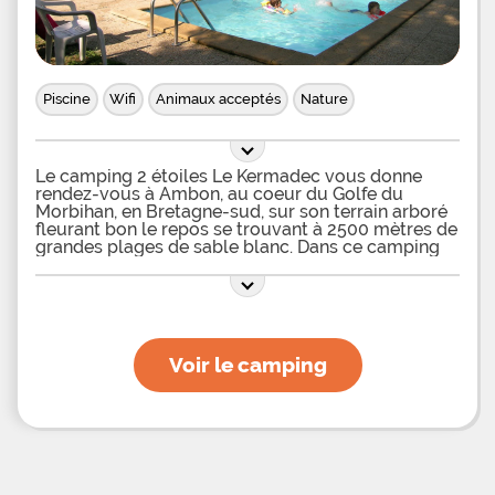
Piscine
Wifi
Animaux acceptés
Nature
Le camping 2 étoiles Le Kermadec vous donne
rendez-vous à Ambon, au coeur du Golfe du
Morbihan, en Bretagne-sud, sur son terrain arboré
fleurant bon le repos se trouvant à 2500 mètres de
grandes plages de sable blanc. Dans ce camping
situé à seulement quelques kilomètres de la mer,
vous pourrez résider tranquillement dans des
mobil-homes avec TV de 2 ou 3 chambres,
pouvant loger entre 4 et 6 vacanciers, disposant
ou non de sanitaires, et tous flanqués de terrasse
couverte ou semi-couverte avec salon de jardin
Voir le camping
intégré. Vous pourrez également prendre place,
avec vos camping-cars, tentes et caravanes, sur
des emplacements délimités et ombragés. Sachez
le le camping propose aussi des emplacements à
l'année dédiés aux propriétaires de mobil-homes.
Afin de passer d'agréables moments de détente et
de loisirs au sein de ce camping familial, vous
attendent divers équipements adaptés à savoir