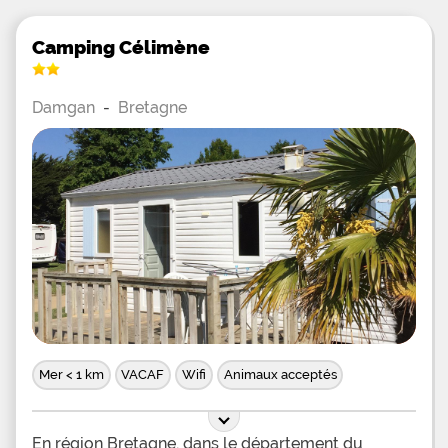
Camping Célimène
Damgan
-
Bretagne
Mer < 1 km
VACAF
Wifi
Animaux acceptés
En région Bretagne, dans le département du