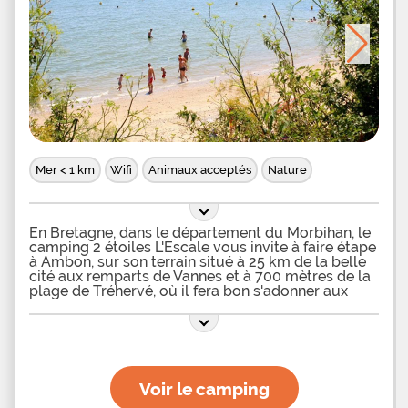
Damgan à quelques kilomètres de là pour vous
initier à toutes sortes d'activités nautiques et
partez à la rencontre des sites incontournables
alentour comme le château des Ducs de Bretagne
ou Carnac et ses
Mer < 1 km
Wifi
Animaux acceptés
Nature
En Bretagne, dans le département du Morbihan, le
camping 2 étoiles L'Escale vous invite à faire étape
à Ambon, sur son terrain situé à 25 km de la belle
cité aux remparts de Vannes et à 700 mètres de la
plage de Tréhervé, où il fera bon s'adonner aux
plaisirs de la pêche à pied et de la récolte de
palourdes. Dans ce camping familial avec accès
direct à la plage via un petit sentier de randonnée,
vous pourrez résider dans des mobil-homes tout
équipés, prévus pour 2, 4 ou 6 personnes,
composés notamment de 2 ou 3 chambres et
Voir le camping
d'une terrasse couverte avec salon de jardin. Vos
camping-cars, caravanes et tentes pourront quant