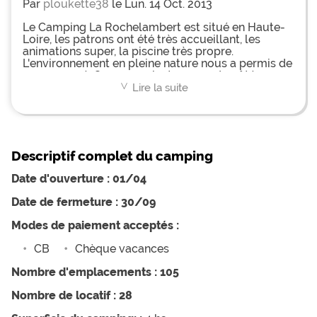
Par
ploukette38
le Lun. 14 Oct. 2013
Le Camping La Rochelambert est situé en Haute-
Loire, les patrons ont été très accueillant, les
animations super, la piscine très propre.
L'environnement en pleine nature nous a permis de
nous reposé. On se souvient encore du côté repos,
nature et surtout le côté chaleureux du séjour, on
Lire la suite
<
a beaucoup apprécié la bière locale et le très bon
rhum arrangé. Encore merci à toute l'équipe nous
reviendrons
Descriptif complet du camping
Date d'ouverture : 01/04
Date de fermeture : 30/09
Modes de paiement acceptés :
CB
Chèque vacances
Nombre d'emplacements : 105
Nombre de locatif : 28