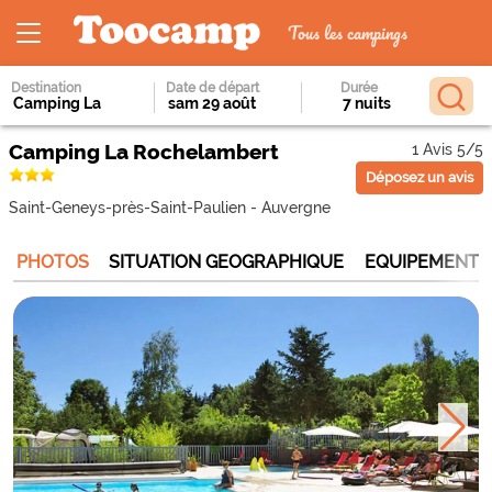
Tous les campings
Destination
Date de départ
Durée
Camping La Rochelambert
1 Avis 5/5
Déposez un avis
Saint-Geneys-près-Saint-Paulien
-
Auvergne
PHOTOS
SITUATION GEOGRAPHIQUE
EQUIPEMENTS 