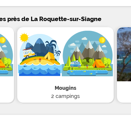
et loisirs, le camping m
une pataugeoire en plei
terrains de pétanque et
pong, une salle de jeux
ées près de La Roquette-sur-Siagne
baby-foot et un espace 
Vous pourrez également
aux tournois sportifs e
toute convivialité par l
concernant vos repas, 
pizzeria à la carte vari
de petit-déjeuner. Au d
chaleureux, visitez Can
Croisette et ses îles de
multiples parfumeries 
tout genre au coeur du M
calanques sauvages (1
Mougins
2 campings