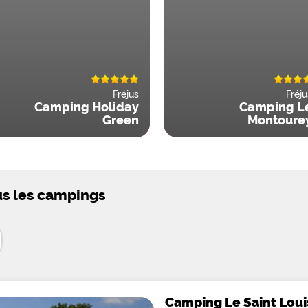
Fréjus
Fréj
Camping Holiday
Camping L
Green
Montoure
us les campings
Camping Le Saint Loui