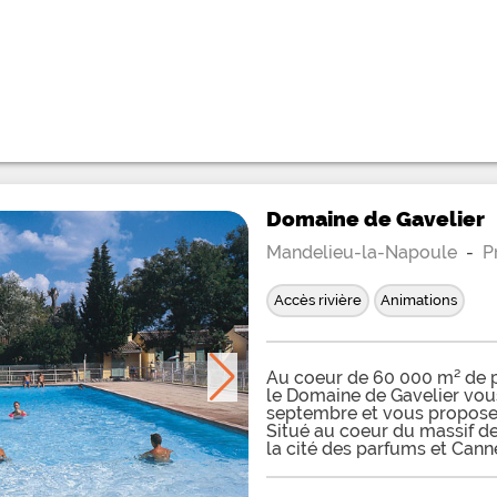
Domaine de Gavelier
Mandelieu-la-Napoule
-
P
Accès rivière
Animations
Au coeur de 60 000 m² de p
le Domaine de Gavelier vous
septembre et vous propose
Situé au coeur du massif de
la cité des parfums et Canne
film. Un peu en retrait de 
familiale ou les enfants peu