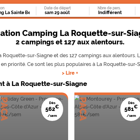
ion
Date de départ
Nbre de pers.
ation Camping La Roquette-sur-Si
2 campings et 127 aux alentours.
 La Roquette-sur-Siagne et des 127 campings aux alentours. 
en priorité. Ce sont les plus populaires à La Roquette-sur-S
> Lire +
t à La Roquette-sur-Siagne
PACA
PACA
Dès
Dès
€
€
562
581
/sem
/sem