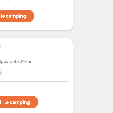
uve à 4 km des plages de sable de la
 le camping
e
lpes-Côte d'Azur
e
ir le camping