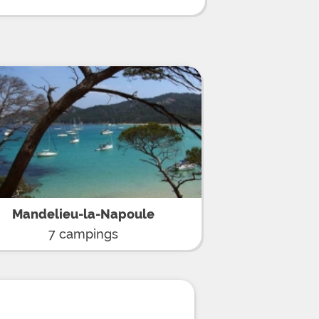
et à votre disposition une piscine et
n air entourées de transats, des
 multisports, des tables de ping-
 comprenant entre autres flipper et
d'activités destinés aux jeunes.
 participer aux cours d'aquagym,
t aux soirées à thème organisés en
'équipe du camping. Enfin
vous trouverez sur place une
ée, un snack-bar ainsi qu'un service
épart de camping familial à l'accueil
nes (8 km) pour son incontournable
 Lérins, découvrez Grasse et ses
(10 km) ou partez en randonnées en
assif de l'Estérel et de ses
5
Mandelieu-la-Napoule
7 campings