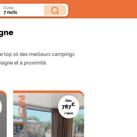
Durée
agne
Le top 10 des meilleurs campings
iagne et à proximité.
PACA
PACA
Dès
€
787
/sem