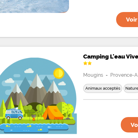
Domaine de Gavelier se tro
baie de
Voir
Camping L'eau Viv
Mougins
-
Provence-A
Animaux acceptés
Natur
Vo