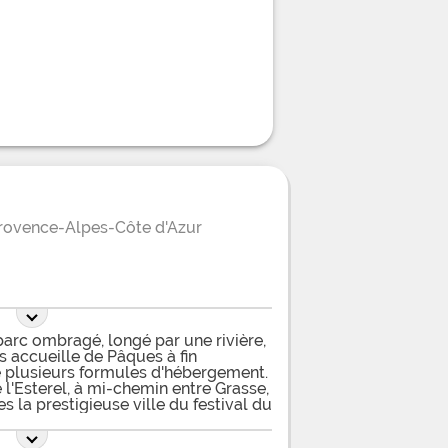
rovence-Alpes-Côte d'Azur
arc ombragé, longé par une rivière,
 accueille de Pâques à fin
 plusieurs formules d'hébergement.
 l'Esterel, à mi-chemin entre Grasse,
s la prestigieuse ville du festival du
Mandelieu, dans une ambiance
vent évoluer en parfaite sécurité, le