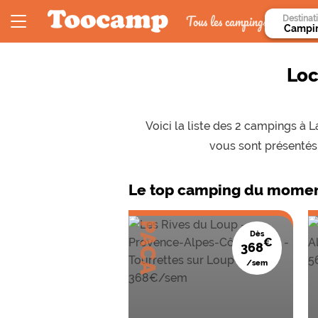
Tous les campings
Destinat
Loc
Voici la liste des 2 campings à
vous sont présentés 
Le top camping du momen
PACA
Dès
€
368
/sem