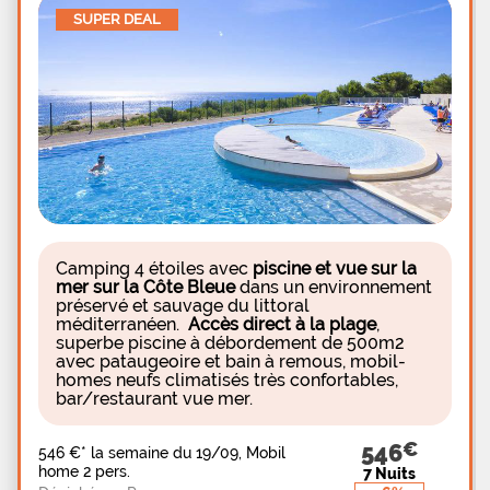
vous trouverez un supermarch, des bars et
SUPER DEAL
restaurants ainsi qu'une fore Parc D faire de belles
Camping 4 étoiles avec
piscine et vue sur la
mer sur la Côte Bleue
dans un environnement
préservé et sauvage du littoral
méditerranéen.
Accès direct à la plage
,
superbe piscine à débordement de 500m2
avec pataugeoire et bain à remous, mobil-
homes neufs climatisés très confortables,
bar/restaurant vue mer.
546
546 €
*
la semaine du 19/09, Mobil
home 2 pers.
7 Nuits