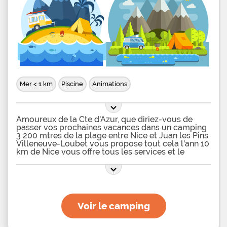
Mer < 1 km
Piscine
Animations
Amoureux de la Cte d'Azur, que diriez-vous de
passer vos prochaines vacances dans un camping
3 200 mtres de la plage entre Nice et Juan les Pins
Villeneuve-Loubet vous propose tout cela l'ann 10
km de Nice vous offre tous les services et le
confort dont vous aurez besoin pour des vacances
russies en famille ou entre amis. Un camping 3
toiles avec piscine au bord de la plage sur la Cte
d'Azur Depuis votre camping l'Hippodrome 3* vous
rejoindrez la plage en 5 minutes de marche. Vous
trouverez aussi sur le camping une piscine de
Voir le camping
plein air recouvrable selon les saisons. La piscine
comporte des banquettes massantes et est
entoure d'un solarium et d'un espace chill-out en