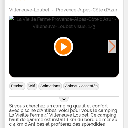
2*s et tenus en laisse sont acceptderez aux
sanitaires entretenus et complets ainsi qu' la
Villeneuve-Loubet
-
Provence-Alpes-Côte d'Azur
laverie du camping. Si vous souhaitez passer de la
mer la piscine, vous trouverez une piscine de plein
air 5 km du camping. Sur le Camping 2* Caravaning
L'Ore de Vaugrenier vous profiterez du terrain de
ptanque et de l'aire de jeux pour les
Piscine
Wifi
Animations
Animaux acceptés
Si vous cherchez un camping qualit et confort
avec piscine d'Antibes, voici pour vous le camping
La Vieille Ferme 4* Villeneuve Loubet. Ce camping
haut de gamme est install 1 km du bord de mer au
c 4 km d'Antibes et profiterez des splendides