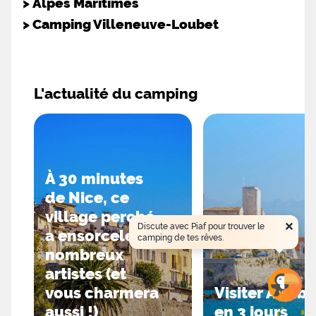
>
Alpes Maritimes
>
Camping Villeneuve-Loubet
L'actualité du camping
À 30 minutes
de Nice, ce
village perché
×
Discute avec Piaf pour trouver le
a ensorcelé de
camping de tes rêves.
nombreux
artistes (et
vous charmera
Visiter Antib
aussi !)
en 3 jours