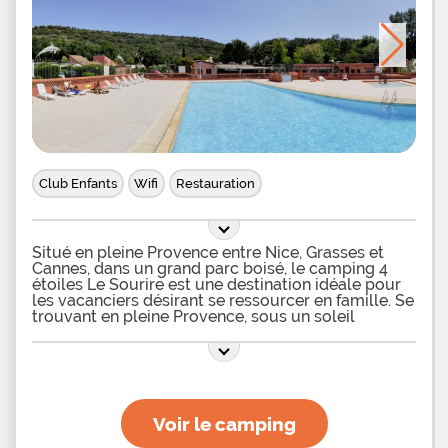
Club Enfants
Wifi
Restauration
Situé en pleine Provence entre Nice, Grasses et
Cannes, dans un grand parc boisé, le camping 4
étoiles Le Sourire est une destination idéale pour
les vacanciers désirant se ressourcer en famille. Se
trouvant en pleine Provence, sous un soleil
généreux, le camping Le Sourire est parfait pour
profiter des plaisirs de la baignade et de la détente.
En effet, le camping dispose d’une belle piscine
extérieure invitant à se rafraîchir et faire quelques
longueurs. Pour le plaisir et la sécurité des tout-
petits, une pataugeoire est mise à disposition et
Voir le camping
leur permettra de s’amuser sans pouvoir s’arrêter.
Des transats sont disposés autour des bassins,