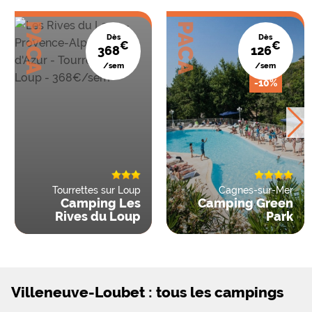
PACA
PACA
Dès
Dès
€
€
368
126
/sem
/sem
-10%
Tourrettes sur Loup
Cagnes-sur-Mer
Camping Les
Camping Green
Rives du Loup
Park
Villeneuve-Loubet : tous les campings