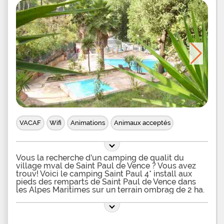
VACAF
Wifi
Animations
Animaux acceptés
Vous la recherche d'un camping de qualit du
village mval de Saint Paul de Vence ? Vous avez
trouv! Voici le camping Saint Paul 4* install aux
pieds des remparts de Saint Paul de Vence dans
les Alpes Maritimes sur un terrain ombrag de 2 ha.
Au camping 4* Diamant vous pourrez vous baigner
dans la piscine de plein air et les enfants
barboteront dans le petit bassin. Pour vous animer
vous disposerez d'un terrain de Volley, d'un mini