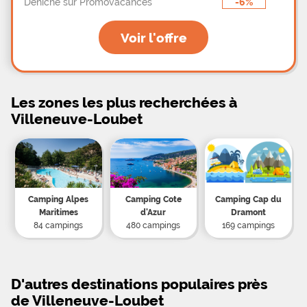
-6%
Déniché sur Promovacances
Voir l'offre
Les zones les plus recherchées à
Villeneuve-Loubet
Camping Alpes
Camping Cote
Camping Cap du
Maritimes
d'Azur
Dramont
84 campings
480 campings
169 campings
D'autres destinations populaires près
de Villeneuve-Loubet