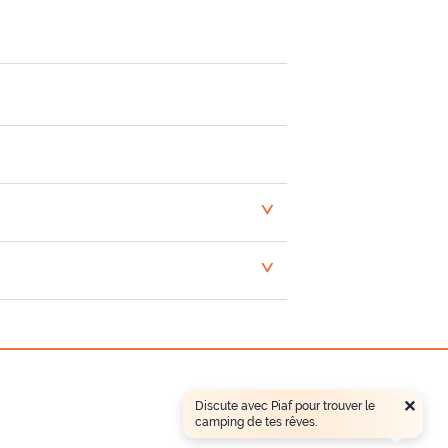
<
<
×
Discute avec Piaf pour trouver le
camping de tes rêves.