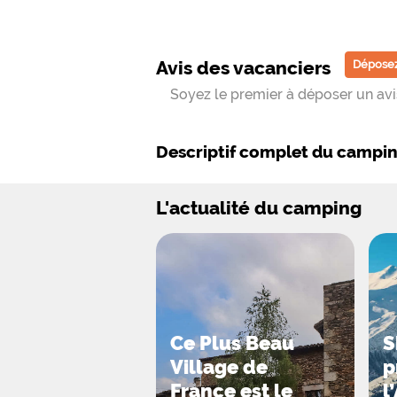
Avis des vacanciers
Déposez
Soyez le premier à déposer un avis
Descriptif complet du campi
L'actualité du camping
Ce Plus Beau
S
Village de
p
France est le
l