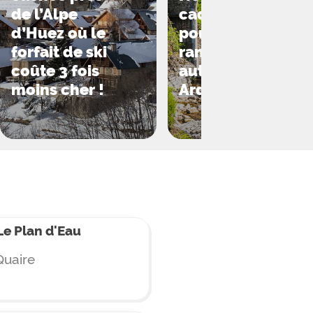
de l’Alpe
cadre idéal
d’Huez où le
pour une
forfait de ski
randonnée
coûte 3 fois
automnale en
moins cher !
Ardèche
e Plan d'Eau
Quaire