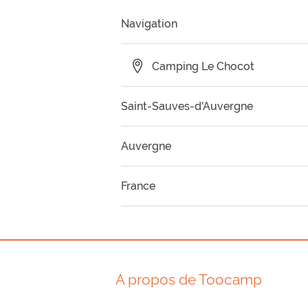
Navigation
Camping Le Chocot
Saint-Sauves-d'Auvergne
Auvergne
Camping Cantal
France
Camping Allier
Bourgogne
Camping Haute Loire
Grand Centre
A propos de Toocamp
Camping Puy de dôme
Languedoc-Roussillon