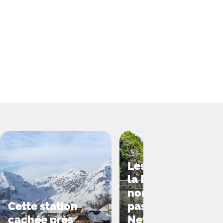
Les Gorges de
la Daronne :
non, ce n’est
Cette station
pas un film
cachée près
Netflix, mais le