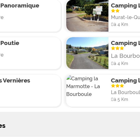
 Panoramique
Camping 
re
Murat-le-Qu
à 4 Km
Poutie
Camping L
re
La Bourbo
à 4 Km
 Vernières
Camping 
La Bourbou
à 5 Km
es