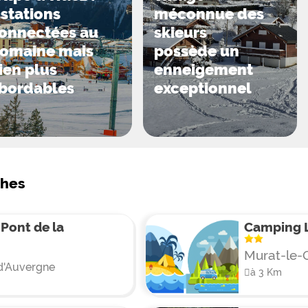
 stations
méconnue des
onnectées au
skieurs
omaine mais
possède un
ien plus
enneigement
bordables
exceptionnel
ches
Pont de la
Camping L
Murat-le-
d'Auvergne
à 3 Km