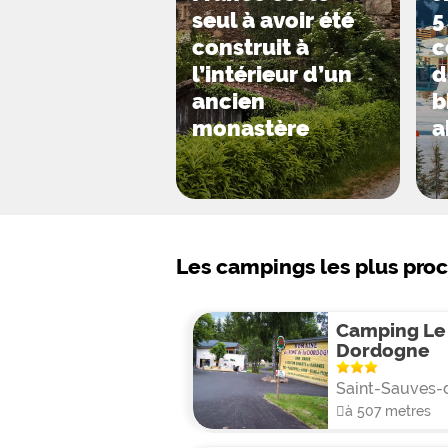
seul à avoir été
5
construit à
c
l’intérieur d’un
d
ancien
b
monastère
a
Les campings les plus pro
Camping Le 
Dordogne
Saint-Sauves-
à 507 metres