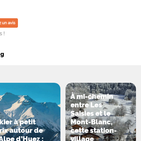
 un avis
 !
ng
À mi-chemin
entre Les
Saisies et le
kier à petit
Mont-Blanc,
rix autour de
cette station-
’Alpe d’Huez :
village