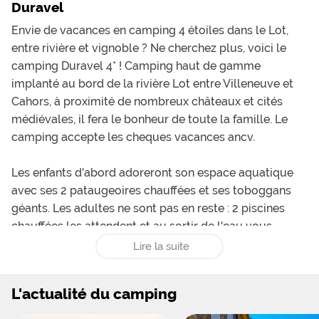
Duravel
Envie de vacances en camping 4 étoiles dans le Lot,
entre rivière et vignoble ? Ne cherchez plus, voici le
camping Duravel 4* ! Camping haut de gamme
implanté au bord de la rivière Lot entre Villeneuve et
Cahors, à proximité de nombreux châteaux et cités
médiévales, il fera le bonheur de toute la famille. Le
camping accepte les cheques vacances
ancv
.
Les enfants d'abord adoreront son espace aquatique
avec ses 2 pataugeoires chauffées et ses toboggans
géants. Les adultes ne sont pas en reste : 2 piscines
chauffées les attendent et au sortir de l'eau vous
profiterez des terrasses aménagées de chaises longues
Lire la suite
sur gazon ou sur pavé.
L'actualité du camping
Côté logement, le camping 4* Duravel vous propose
tout un panel de mobil-homes et chalets. Voyez ainsi