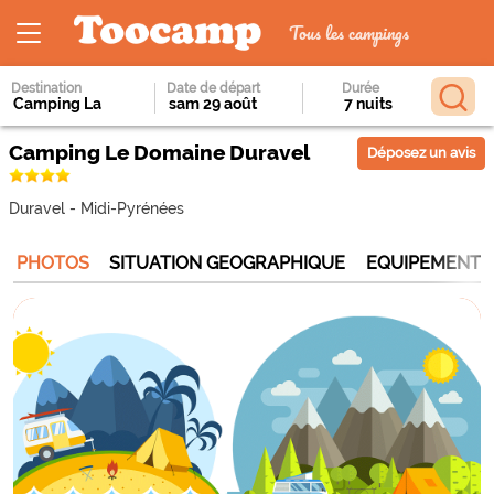
Tous les campings
Destination
Date de départ
Durée
Camping Le Domaine Duravel
Déposez un avis
Duravel
-
Midi-Pyrénées
PHOTOS
SITUATION GEOGRAPHIQUE
EQUIPEMENTS 