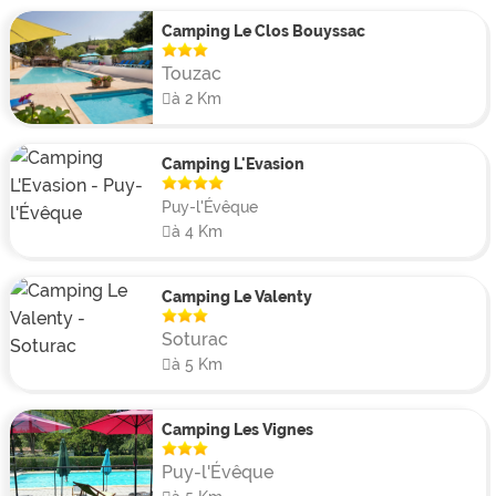
terrain multisport, des tables de ping-pong, un terrain
Camping Le Clos Bouyssac
de volley et des sorties canoë sur la Dordogne pour
Touzac
toute la famille.
à 2 Km
Enfin vous trouverez sur place une épicerie, un snack-
bar ainsi qu'un restaurant.
Camping L'Evasion
Puy-l'Évêque
à 4 Km
Camping Le Valenty
Soturac
à 5 Km
Camping Les Vignes
Puy-l'Évêque