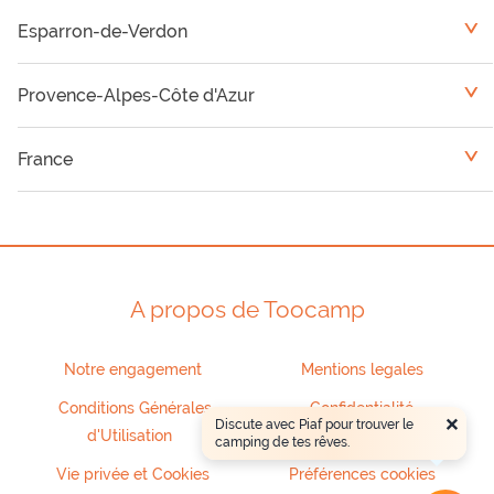
Esparron-de-Verdon
<
Le Crotoy
Provence-Alpes-Côte d'Azur
<
Fort-Mahon-Plage
Camping Var
France
<
Quend
Camping Vaucluse
Languedoc-Roussillon
Camping Alpes Maritimes
Rhône-Alpes
A propos de Toocamp
Camping Hautes Alpes
Notre engagement
Mentions legales
Camping Bouches du Rhône
Conditions Générales
Confidentialité
×
Discute avec Piaf pour trouver le
d'Utilisation
camping de tes rêves.
Camping Alpes de Haute Provence
Vie privée et Cookies
Préférences cookies