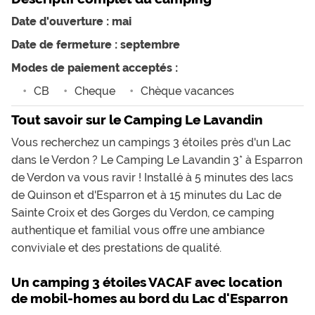
jours calmes et très agréables. On y retournera
peut-être une troisième fois !
Date d'ouverture : mai
Date de fermeture : septembre
Modes de paiement acceptés :
CB
Cheque
Chèque vacances
Tout savoir sur le Camping Le Lavandin
Vous recherchez un campings 3 étoiles près d'un Lac
dans le Verdon ? Le Camping Le Lavandin 3* à Esparron
de Verdon va vous ravir ! Installé à 5 minutes des lacs
de Quinson et d'Esparron et à 15 minutes du Lac de
Sainte Croix et des Gorges du Verdon, ce camping
authentique et familial vous offre une ambiance
conviviale et des prestations de qualité.
Un camping 3 étoiles VACAF avec location
de mobil-homes au bord du Lac d'Esparron