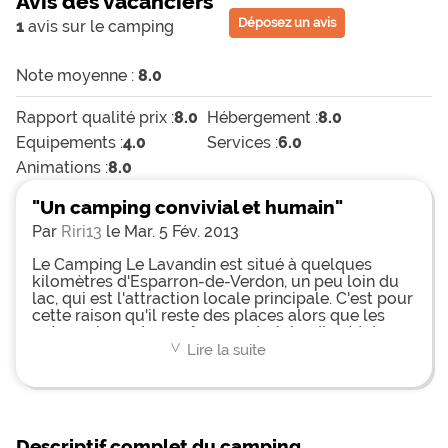
Avis des vacanciers
Déposez un avis
1
avis sur le camping
Note moyenne :
8.0
Rapport qualité prix :
8.0
Hébergement :
8.0
Equipements :
4.0
Services :
6.0
Animations :
8.0
"Un camping convivial et humain"
Par
Riri13
le Mar. 5 Fév. 2013
Le Camping Le Lavandin est situé à quelques
kilomètres d'Esparron-de-Verdon, un peu loin du
lac, qui est l'attraction locale principale. C'est pour
cette raison qu'il reste des places alors que les
autres, chers et sans âme, sont pleins. Il est très
ombragé, les sanitaires sont super propres, il y a
Lire la suite
<
un terrain de pétanque, des jeux pour petits et un
mini golf déglingué mais gratuit (les patrons
prêtent le nécessaire). L'ambiance est familiale et
bon enfant. Les habitués nombreux, et les chiens
bienvenus. Franchement, on a passé quelques
Descriptif complet du camping