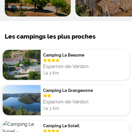
lingerie et un service de location de canoës pour le lac
d'Esparron. Vous resterez connecté à vos réseaux
sociaux favoris grâce à la couverture wifi du camping.
À quelques kilomètres du camping se trouve
Les campings les plus proches
l'immanquable canyon : Les Gorges du Verdon peuvent
être descendues entre Moustier Sainte Marie et
Castelane.
Camping La Beaume
Esparron-de-Verdon
à 2 Km
Camping La Grangeonne
Esparron-de-Verdon
à 3 Km
Camping Le Soleil