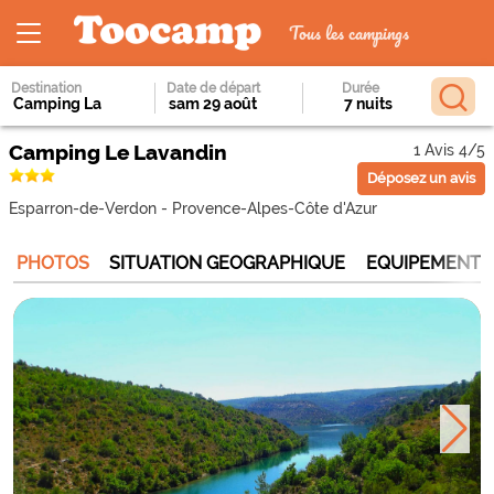
Tous les campings
Destination
Date de départ
Durée
Camping Le Lavandin
1 Avis 4/5
Déposez un avis
Esparron-de-Verdon
-
Provence-Alpes-Côte d'Azur
PHOTOS
SITUATION GEOGRAPHIQUE
EQUIPEMENTS 