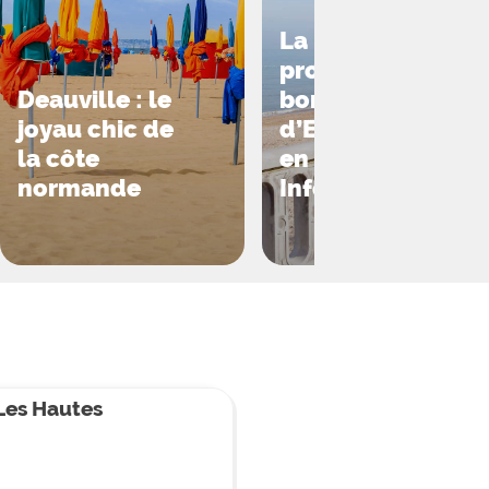
La plus longue
promenade en
Deauville : le
bord de mer
joyau chic de
d’Europe est
la côte
en Normandie.
normande
Info ou Intox ?
Les Hautes