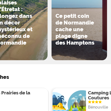
alaises
’Étretat :
longez dans
Ce petit coin
n décor
de Normandie
ystérieux et
cache une
éconnu de
plage digne
ormandie
des Hamptons
ches
Prairies de la
Camping 
Coutures
Bénouville