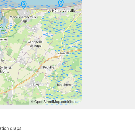
© OpenStreetMap contributors
ation draps