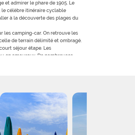
e et admirer le phare de 1905. Le
le célèbre itinéraire cyclable
aller à la découverte des plages du
les camping-car. On retrouve les
celle de terrain délimité et ombragé.
court séjour étape. Les
e ou en amoureux. De nombreuses
 confort ainsi que des Bengalodges,
nnis et de multiples terrain de
our effectuer de belles balades aux
ux aires de jeux dédiées aux pirates,