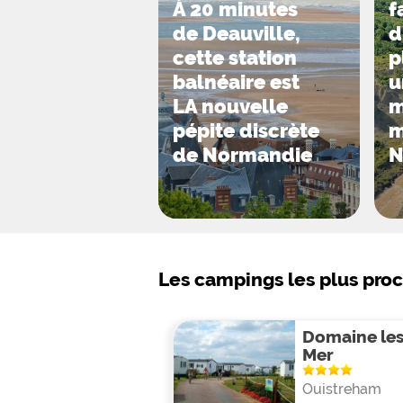
À 20 minutes
f
de Deauville,
d
cette station
p
balnéaire est
u
LA nouvelle
m
pépite discrète
m
de Normandie
N
Les campings les plus pro
Domaine les 
Mer
Ouistreham