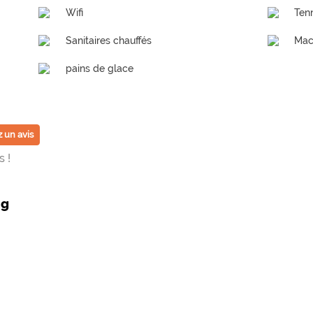
Wifi
Ten
Sanitaires chauffés
Mac
pains de glace
 un avis
 !
ng