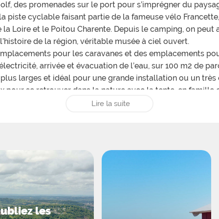
golf, des promenades sur le port pour s’imprégner du paysag
 piste cyclable faisant partie de la fameuse vélo Francette, 
 la Loire et le Poitou Charente. Depuis le camping, on peut 
istoire de la région, véritable musée à ciel ouvert.
placements pour les caravanes et des emplacements pour 
ctricité, arrivée et évacuation de l’eau, sur 100 m2 de par
us larges et idéal pour une grande installation ou un très 
 pour se retrouver dans la nature avec la tente, en famill
s, à 800m de la mer. On retrouve des cottages équipés tout
Lire la suite
ent d’allier le camping traditionnel et un confort optimal.
t nombreuses, le camping dispose en effet d’un terrain de te
estre. Il propose également un service de location de VTT p
issés de côté puisqu’ils ne manqueront pas de profiter des de
et une autre pour les enfant de 4 à 12 ans.
ubliez les