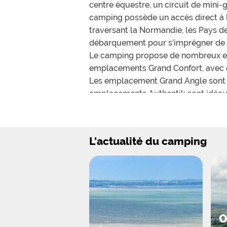
centre équestre, un circuit de mini-
camping possède un accès direct à la
traversant la Normandie, les Pays de
débarquement pour s’imprégner de l’h
Le camping propose de nombreux em
emplacements Grand Confort, avec éle
Les emplacement Grand Angle sont pl
emplacements Authentik sont idéaux
locations sont également disponible
des petits chalets toilés qui permett
Les activités au sein du camping son
L'actualité du camping
pétanques ainsi que d’un centre équ
alentour. Les enfants ne sont pas la
l’une pour les enfants de 3 à 10 ans 
O