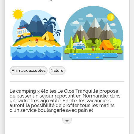
Animaux acceptés
Nature
Le camping 3 étoiles Le Clos Tranquille propose
de passer un séjour reposant en Normandie, dans
un cadre très agréable. En été, les vacanciers
auront la possibilité de profiter tous les matins
d’un service boulangerie avec pain et
viennoiseries, afin de prendre d’agréables petits-
déjeuners au sein du camping. Les campeurs
auront accès librement à des blocs sanitaires avec
eau chaude, disposant d’un lave-linge ainsi que