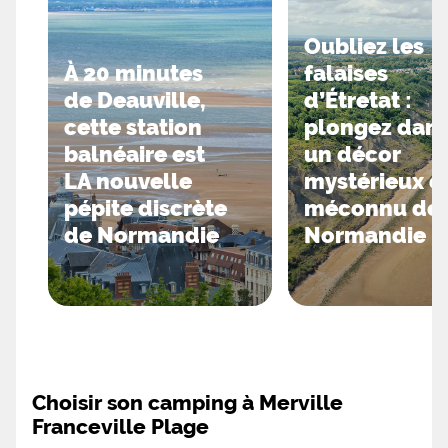
Oubliez les
À 20 minutes
falaises
de Deauville,
d’Étretat :
cette station
plongez dan
balnéaire est
un décor
LA nouvelle
mystérieux e
pépite discrète
méconnu de
de Normandie
Normandie
Choisir son camping à Merville
Franceville Plage