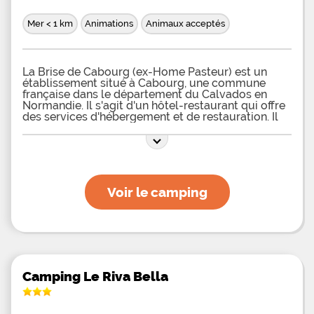
Mer < 1 km
Animations
Animaux acceptés
La Brise de Cabourg (ex-Home Pasteur) est un
établissement situé à Cabourg, une commune
française dans le département du Calvados en
Normandie. Il s'agit d'un hôtel-restaurant qui offre
des services d'hébergement et de restauration. Il
est situé près de la plage et du célèbre casino de
Cabourg. Vous pouvez vous y rendre pour profiter
d'un séjour paisible et agréable dans cette
charmante station balnéaire
Voir le camping
Camping Le Riva Bella