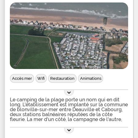
que
Accès mer
Wifi
Restauration
Animations
Le camping de la plage porte un nom qui en dit
long. L'établissement est implanté sur la commune
de blonville-sur-mer entre Deauville et Cabourg,
deux stations balnéaires réputées de la côte
fleurie. La mer d'un côté, la campagne de l'autre,
bref tout est réuni pour un séjour réussi. Des
parcelles d'environ 80 m² sont engazonnées pour
recevoir tente, caravane ou camping-car de façon