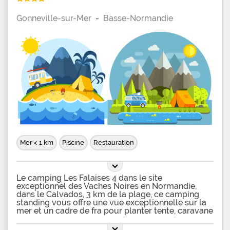
s'anime. Les enfants disposent d'aire de jeux
gonflables et les sportifs apprécieront le
Gonneville-sur-Mer
-
Basse-Normandie
boulodrome et les tables de ping-pong. La plage
est à 1 km du camping et le golf juste en face. La
région propose une multitude de distractions
comme des centres équestres, des chemins de
randonnées balisées, des écoles de voile, etc. Les
villes côtières offrent un patrimoine riche et
intéressant typique de la Normandie.
Mer < 1 km
Piscine
Restauration
Le camping Les Falaises 4 dans le site
exceptionnel des Vaches Noires en Normandie,
dans le Calvados, 3 km de la plage, ce camping
standing vous offre une vue exceptionnelle sur la
mer et un cadre de fra pour planter tente, caravane
ou camping-car. Les emplacements campings
sont tous ds par des haies vtales et munies ou non