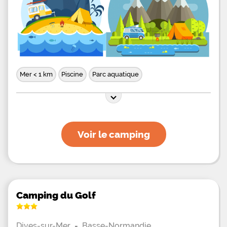
Mer < 1 km
Piscine
Parc aquatique
Voir le camping
Camping du Golf
Dives-sur-Mer
-
Basse-Normandie