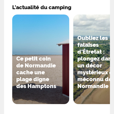
L'actualité du camping
Oubliez les
falaises
d’Étretat :
Ce petit coin
plongez dan
de Normandie
un décor
cache une
mystérieux e
plage digne
méconnu de
des Hamptons
Normandie