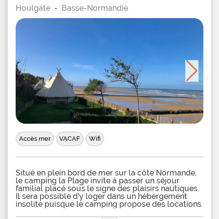
plus grands pourront s'entrainer sur le terrain
Houlgate
-
Basse-Normandie
multisport, s'essayer la ptanque ou au tennis de
table. Le camping organise es sur les sites
touristiques incontournable de la rgion. Et en soir
au moins 2 soirs par
Accès mer
VACAF
Wifi
Situé en plein bord de mer sur la côte Normande,
le camping la Plage invite à passer un séjour
familial placé sous le signe des plaisirs nautiques.
Il sera possible d’y loger dans un hébergement
insolite puisque le camping propose des locations
de tipis et de roulottes. Le camping la Plage se