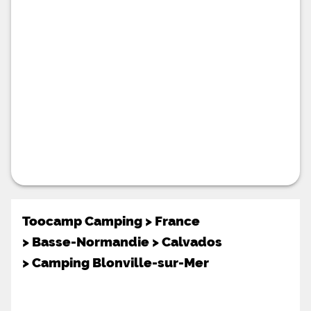
sur les nombreuses pistes cyclables et chemins de
randonne qui parcourent la rgion. Durant tout l' le
camping vous offre des animations en soire pour
toute la
Toocamp Camping
>
France
>
Basse-Normandie
>
Calvados
>
Camping Blonville-sur-Mer