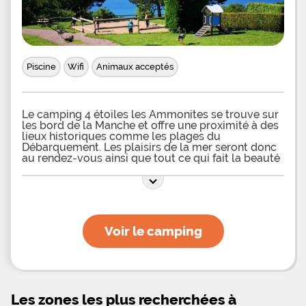
Piscine
Wifi
Animaux acceptés
Le camping 4 étoiles les Ammonites se trouve sur
les bord de la Manche et offre une proximité à des
lieux historiques comme les plages du
Débarquement. Les plaisirs de la mer seront donc
au rendez-vous ainsi que tout ce qui fait la beauté
de la Normandie. De nombreux loisirs sont
proposés aux vacanciers séjournant au camping
les Ammonites. Petits et grands pourront
effectivement trouver leur bonheur et passer de
très bons moments grâce aux divers équipements
mis à la disposition de chacun. Pour les amateurs
Voir le camping
de natation se trouve une piscine qui est chauffée
entre mi-juin et mi-septembre, entourée par des
haies végétales qui assurent une tranquillité aux
baigneurs. Sur le bord de cette piscine, des
transats invitent à se prélasser, se détendre et
peaufiner son bronzage. Côté sports, il sera
Les zones les plus recherchées à
proposé aux vacanciers de profiter de deux courts