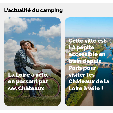
L'actualité du camping
Cette ville est
LA pépite
accessible en
train depuis
Paris pour
La Loire à vélo,
visiter les
en passant par
Châteaux de la
ses Châteaux
Loire à vélo !