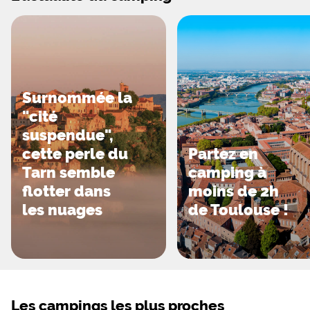
Surnommée la
"cité
suspendue",
cette perle du
Partez en
Tarn semble
camping à
flotter dans
moins de 2h
les nuages
de Toulouse !
Les campings les plus proches