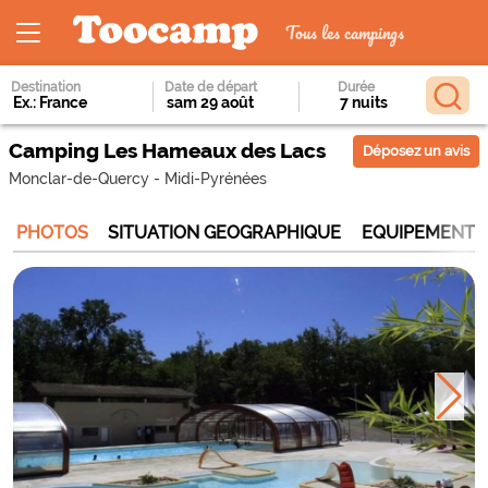
Tous les campings
Destination
Date de départ
Durée
Camping Les Hameaux des Lacs
Déposez un avis
Monclar-de-Quercy
-
Midi-Pyrénées
PHOTOS
SITUATION GEOGRAPHIQUE
EQUIPEMENTS 