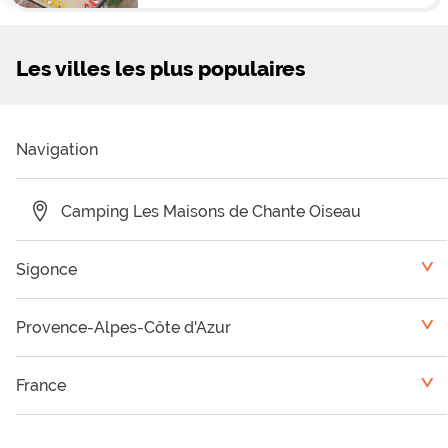
Les villes les plus populaires
Navigation
Camping Les Maisons de Chante Oiseau
Sigonce
<
Gap
Provence-Alpes-Côte d'Azur
<
Die
Camping Var
France
<
Barcelonnette
Camping Vaucluse
Languedoc-Roussillon