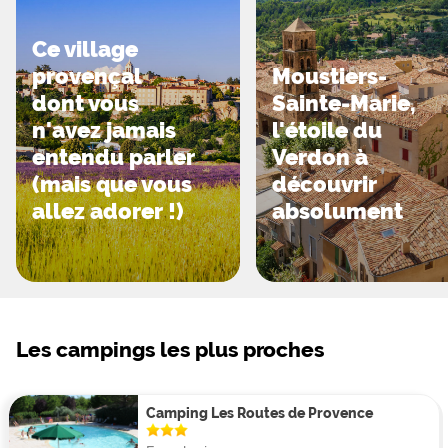
Ce village
provençal
Moustiers-
dont vous
Sainte-Marie,
n'avez jamais
l'étoile du
entendu parler
Verdon à
(mais que vous
découvrir
allez adorer !)
absolument
Les campings les plus proches
Camping Les Routes de Provence