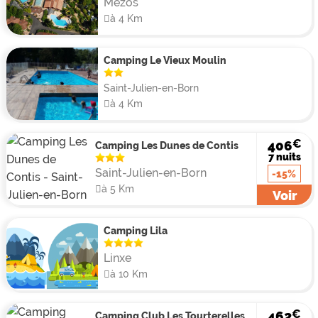
Mézos
à 4 Km
Camping Le Vieux Moulin
Saint-Julien-en-Born
à 4 Km
€
406
Camping Les Dunes de Contis
7 nuits
Saint-Julien-en-Born
-15%
à 5 Km
Voir
Camping Lila
Linxe
à 10 Km
€
462
Camping Club Les Tourterelles