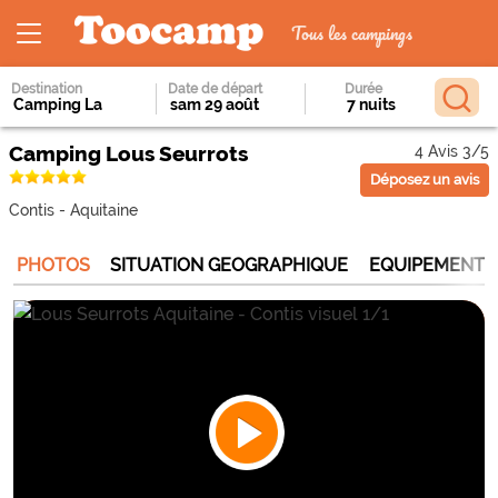
Tous les campings
Destination
Date de départ
Durée
Camping Lous Seurrots
4 Avis 3/5
Déposez un avis
Contis
-
Aquitaine
PHOTOS
SITUATION GEOGRAPHIQUE
EQUIPEMENTS 