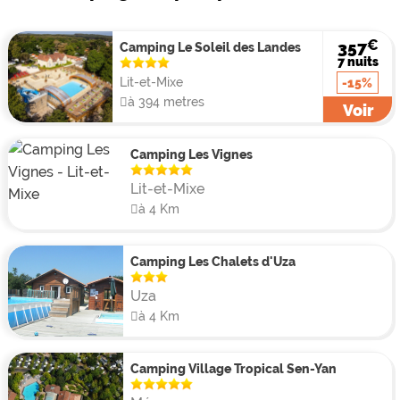
toute sorte.
€
357
L'espace aquatique du camping n'est pas moins
Camping Le Soleil des Landes
7 nuits
luxueux : un parc aquatique en lagon de 850 m²
Lit-et-Mixe
-15%
comprenant 2 pataugeoires, un bassin de natation, 1
à 394 metres
Voir
grande piscine couverte et des toboggans . L'ensemble
du parc aquatique est bordé de plage et terrasse en
Camping Les Vignes
bois aménagée de transtas ainsi que d'un bar-lounge
et de la terrasse du restaurant.
Lit-et-Mixe
à 4 Km
Camping Les Chalets d'Uza
Uza
à 4 Km
Camping Village Tropical Sen-Yan