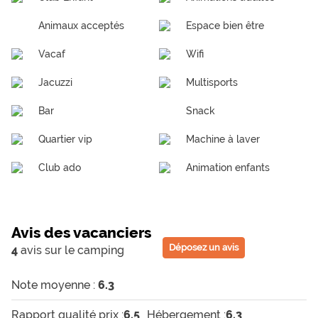
Animaux acceptés
Espace bien être
Vacaf
Wifi
Jacuzzi
Multisports
Bar
Snack
Quartier vip
Machine à laver
Club ado
Animation enfants
Avis des vacanciers
Déposez un avis
4
avis sur le camping
Note moyenne :
6.3
Rapport qualité prix :
6.5
Hébergement :
6.3