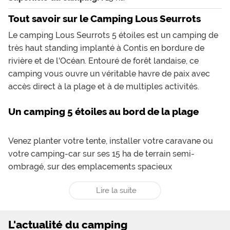
pizzas excellentes !
Tout savoir sur le Camping Lous Seurrots
Le camping Lous Seurrots 5 étoiles est un camping de
très haut standing implanté à Contis en bordure de
rivière et de l'Océan. Entouré de forêt landaise, ce
camping vous ouvre un véritable havre de paix avec
accès direct à la plage et à de multiples activités.
Un camping 5 étoiles au bord de la plage
Venez planter votre tente, installer votre caravane ou
votre camping-car sur ses 15 ha de terrain semi-
ombragé, sur des emplacements spacieux
partiellement délimités. Si vous préférez davantage de
Lire la suite
confort le choix locatif du camping 5 étoiles Lous
Seurrots est digne d'un établissemnt de luxe : quartier
Bruyère avec cottages haut standing, du 2 places avec
L'actualité du camping