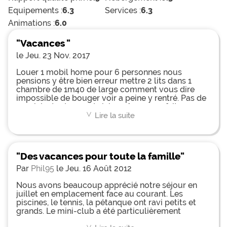
Equipements :
6.3
Services :
6.3
Animations :
6.0
"Vacances "
le Jeu. 23 Nov. 2017
Louer 1 mobil home pour 6 personnes nous
pensions y être bien erreur mettre 2 lits dans 1
chambre de 1m40 de large comment vous dire
impossible de bouger voir a peine y rentré. Pas de
snack juste des sandwichs mêmes pas fait au
moment dans un frigo beurk. Animations sont juste
Lire la suite
<
en juin presque rien ils attendent juillet et août.
Heureusement qu'il y a la piscine. Et pour finir
aucune soirée pour les couche tard nous sommes
en vacances et il y pas que des enfants nous
"Des vacances pour toute la famille"
adultes ont voudraient une animations et le bar de
la piscine ouvert bien plus tard que 11h . J'y suis
Par
Phil95
le Jeu. 16 Août 2012
revenu en septembre mêmes choses rien
d'extraordinaire 😠
Nous avons beaucoup apprécié notre séjour en
juillet en emplacement face au courant. Les
piscines, le tennis, la pétanque ont ravi petits et
grands. Le mini-club a été particulièrement
apprécié par nos enfants, bravo donc à Arthur et à