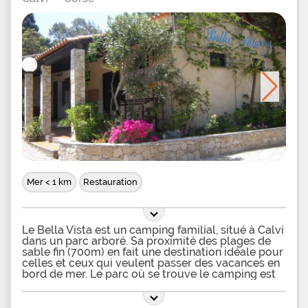
d'activits au camping Les Castors entre nautisme,
plonges en montagne, sorties cheval, vous pourrez
vous adonner au golf quelques kilom. Les enfants
adoreront l'espace de jeux du campingteau
gonflable, balanoires,
Mer < 1 km
Restauration
Le Bella Vista est un camping familial, situé à Calvi
dans un parc arboré. Sa proximité des plages de
sable fin (700m) en fait une destination idéale pour
celles et ceux qui veulent passer des vacances en
bord de mer. Le parc où se trouve le camping est
boisé et fleuri, sur une surface de 6 ha et propose
des emplacements ombragés. Le camping est
équipé de 3 blocs sanitaires très propres avec