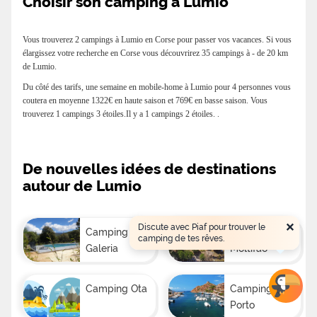
Choisir son camping à Lumio
Vous trouverez 2 campings à Lumio en Corse pour passer vos vacances. Si vous
élargissez votre recherche en Corse vous découvrirez 35 campings à - de 20 km
de Lumio.
Du côté des tarifs, une semaine en mobile-home à Lumio pour 4 personnes vous
coutera en moyenne 1322€ en haute saison et 769€ en basse saison. Vous
trouverez 1 campings 3 étoiles.Il y a 1 campings 2 étoiles. .
De nouvelles idées de destinations
autour de Lumio
×
Discute avec Piaf pour trouver le
Camping
Camping
camping de tes rêves.
Galeria
Moltifao
Camping Ota
Camping
Porto