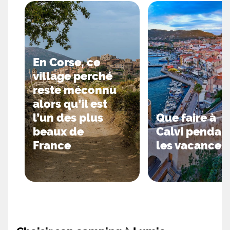
En Corse, ce
village perché
reste méconnu
alors qu’il est
l’un des plus
Que faire à
beaux de
Calvi pendan
France
les vacances 