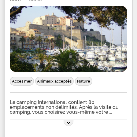
en soirée, le camping propose des animations et
spectacles à destination de tous et à l'ambiance
festive. Enfin pour vous restaurer, vous pourrez
profiter sur place d'un bar en extérieur et du
restaurant-pizzeria à la décoration cow-boy
proposant aussi divers plats à emporter ainsi que
des nombreux commerces de la commune à
proximité. A partir de ce camping situé entre mer
et montagne, partez à la découverte de la Balagne,
de ses villages pittoresques comme Pigna ou Sant
Antonino et de ses magnifiques plages, adonnez-
vous aux plaisirs de la randonnée et ne manquez
pas d'aller faire un tour à Calvi (15 km) et sur l'Ile
Rousse
Accès mer
Animaux acceptés
Nature
Le camping International contient 80
emplacements non délimités. Après la visite du
camping, vous choisirez vous-même votre