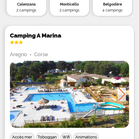
Calenzana
Monticello
Belgodère
2 campings
2 campings
4 campings
Camping A Marina
Aregno
-
Corse
Accès mer
Toboggan
Wifi
Animations