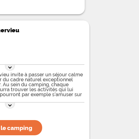
hervieu
ieu invite à passer un séjour calme
er du cadre naturel exceptionnel
r. Au sein du camping, chaque
rra trouver les activités qui lui
 pourront par exemple s’amuser sur
 équipée et parfaitement adaptée
mum de plaisir et d’amusement.
ieu de rencontre idéal pour les
as de s’y faire de nouveaux amis.
ment présente avec billard. Les
isées sur le boulodrome du camping
 le camping
es. Pour faire un peu de sport en
rofiter du terrain de beach-volley