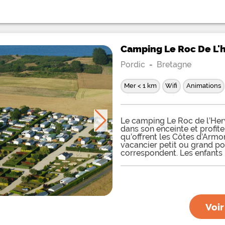
Camping Le Roc De L'
Pordic
-
Bretagne
Mer < 1 km
Wifi
Animations
Le camping Le Roc de l’Herv
dans son enceinte et profit
qu’offrent les Côtes d’Armo
vacancier petit ou grand pou
correspondent. Les enfants
une aire de jeux récréative
pour leur garantir un maxi
Cette aire de jeux sera le l
enfants qui ne manqueront p
Une salle de jeux est égale
parties de pétanque organ
Voir
seront nombreuses et amical
équipe, rien de tel que de p