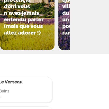
ratiquez à loisir escale et varape
dont vous
village perché
Gorges du Verdon (45 km)!
n'avez jamais
du Luberon est
entendu parler
un paradis
(mais que vous
pour les
allez adorer !)
randonneurs
e Verseau
Bains
s