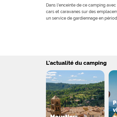
Dans l'enceinte de ce camping avec 
cars et caravanes sur des emplaceme
un service de gardiennage en périod
Sur place, les plus jeunes pourront d
retrouver à la rivière, accessible d
pieds dans l'eau.
L'actualité du camping
De plus, quelques animations égayer
Au niveau alimentation, vous pourre
le jeudi midi, de la présence réguli
P
v
En partance de ce camping tranquille
Moustiers-
a