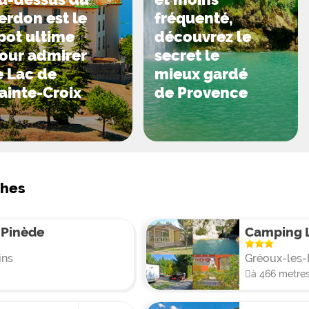
alensole (13 km) pour y admirer ses champs de lavandes et p
erdon est le
fréquenté,
en activités nautiques en tout genre au coeur des fameuses 
pot ultime
découvrez le
our admirer
secret le
e Lac de
mieux gardé
ainte-Croix
de Provence
ches
 Pinède
Camping L
ins
Gréoux-les-
à 466 metre