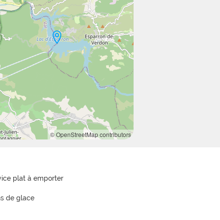
© OpenStreetMap contributors
vice plat à emporter
ns de glace