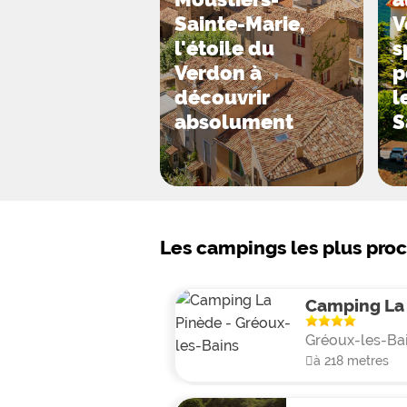
partez en balade sur le plateau de V
Sainte-Marie,
V
via les site alentour (30 km) ou bi
l'étoile du
s
Verdon à
p
découvrir
l
absolument
S
Les campings les plus pro
Camping La
Gréoux-les-Ba
à 218 metres