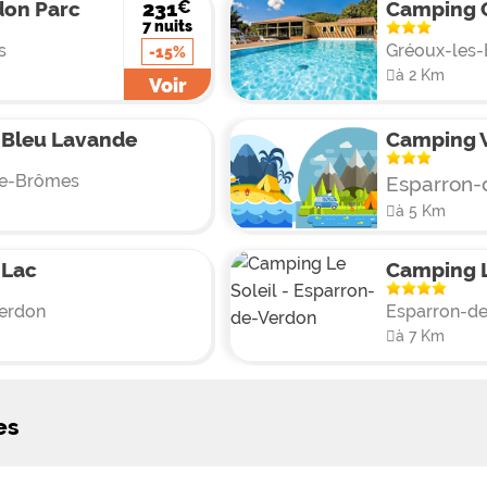
€
231
don Parc
Camping 
7 nuits
s
Gréoux-les-
-15%
à 2 Km
Voir
 Bleu Lavande
Camping 
de-Brômes
Esparron-
à 5 Km
 Lac
Camping L
erdon
Esparron-d
à 7 Km
es