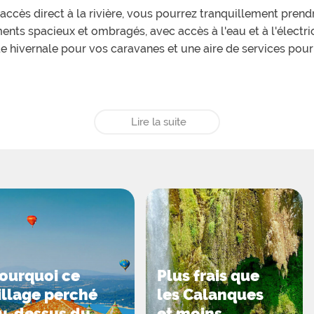
accès direct à la rivière, vous pourrez tranquillement prend
nts spacieux et ombragés, avec accès à l'eau et à l'électr
e hivernale pour vos caravanes et une aire de services pou
isposer d'une aire de jeux installée à leur attention et tout
Lire la suite
irectement, pour passer d'agréables moments de baignade, de
ont vos soirées estivales.
z profiter sur place du passage du boulanger en matinée, de
ère de producteurs locaux ainsi que du camion pizza présent 
ourquoi ce
Plus frais que
illage perché
les Calanques
 à la nature préservée, gagnez la plage de Saint-Julien (5 k
u-dessus du
et moins