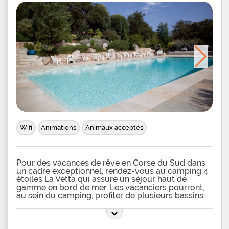
vous pourrez profiter d'animations régulières
organisées principalement en soirée. Enfin pour
satisfaire soifs et faims, vous pourrez disposer, de
mai à septembre, d'un bar-restaurant-pizzeria avec
terrasse surplombant l'espace aquatique
proposant notamment formule de demi-pension et
service de petit déjeuner. Depuis ce camping
familial en plein coeur de la nature, investissez les
splendides plages de Palombaggia et de Santa
Giulia, visitez la fameuse station balnéaire
renommée pour sa citadelle et son port
pittoresques et, pour les amoureux de montagne,
gagnez l'arrière-pays et le massif des Aiguilles de
Bavella pour pratiquer randonnées, escalade ou
encore
Wifi
Animations
Animaux acceptés
Pour des vacances de rêve en Corse du Sud dans
un cadre exceptionnel, rendez-vous au camping 4
étoiles La Vetta qui assure un séjour haut de
gamme en bord de mer. Les vacanciers pourront,
au sein du camping, profiter de plusieurs bassins
adaptés à toute la famille. Les grands auront à leur
disposition une grande piscine accompagnée de
banquettes balnéo qui permettront de se
détendre. Les enfants auront à leur disposition une