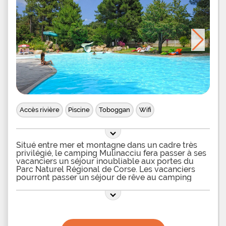
Accès rivière
Piscine
Toboggan
Wifi
Situé entre mer et montagne dans un cadre très
privilégié, le camping Mulinacciu fera passer à ses
vacanciers un séjour inoubliable aux portes du
Parc Naturel Régional de Corse. Les vacanciers
pourront passer un séjour de rêve au camping
Mulinacciu grâce à un grand espace aquatique au
cadre idyllique. Toute la famille pourra y profiter
d’un immense bassin chauffé disposé en plein
coeur d’un cadre très verdoyant, arboré avec
rochers et cascades. Un grand toboggan
aquatique de 40 m passe entre les arbres et se