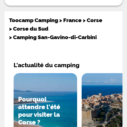
du soleil de Corse ainsi qu'une aire de jeux pour
que les enfants puissent s’amuser en toute
Toocamp Camping
>
France
>
Corse
>
Corse du Sud
>
Camping San-Gavino-di-Carbini
L'actualité du camping
Pourquoi
attendre l'été
pour visiter la
Corse ?