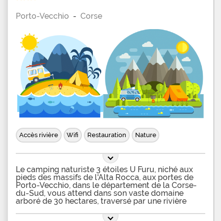
Porto-Vecchio
-
Corse
Accès rivière
Wifi
Restauration
Nature
Le camping naturiste 3 étoiles U Furu, niché aux
pieds des massifs de l'Alta Rocca, aux portes de
Porto-Vecchio, dans le département de la Corse-
du-Sud, vous attend dans son vaste domaine
arboré de 30 hectares, traversé par une rivière
propice à la baignade, et situé à 8 km seulement
des premières plages dorées. Dans ce camping