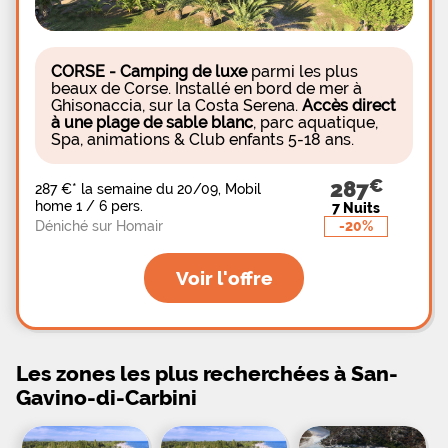
en haut des arbres. Le camping la Vetta propose à
ses vacanciers de séjourner sur des emplacements
situés en pleine nature avec rochers, chênes lièges,
arbousiers et lauriers. Ils sont bien ombragés et
CORSE - Camping de luxe
parmi les plus
sont équipés en électricité. Des hébergements tout
beaux de Corse. Installé en bord de mer à
équipés sont disponibles à la location. Les
Ghisonaccia, sur la Costa Serena.
Accès direct
vacanciers pourront choisir parmi des mobil-
à une plage de sable blanc
, parc aquatique,
homes, chalets et villas.
Spa, animations & Club enfants 5-18 ans.
287
287 €
*
la semaine du 20/09, Mobil
home 1 / 6 pers.
7 Nuits
-20%
Déniché sur Homair
Voir l'offre
Les zones les plus recherchées à San-
Gavino-di-Carbini