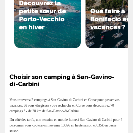
Découvrez la
petite sœur de
Que faire à
Porto-Vecchio
Bonifacio en
en hiver
vacances ?
Choisir son camping à San-Gavino-
di-Carbini
Vous trouverez 2 campings à San-Gavino-di-Carbini en Corse pour passer vos
vacances. Si vous élargissez votre recherche en Corse vous découvrirez 70
campings à - de 20 km de San-Gavino-di-Carbini.
Du côté des tarifs, une semaine en mobile-home à San-Gavino-di-Carbini pour 4
personnes vous coutera en moyenne 1369€ en haute saison et 835€ en basse
saison. .