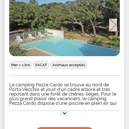
Mer < 1 km
VACAF
Animaux acceptés
Le camping Pezza Cardo se trouve au nord de
Porto Vecchio et jouit d’un cadre arboré et très
reposant dans une forêt de chênes-lièges. Pour le
plus grand plaisir des vacanciers, le camping
Pezza Cardo dispose d’une piscine en plein air qui
permettra de passer de très bons moments en
famille dans un cadre arboré. Les transats qui sont
disposés autour du bassin sont absolument
parfaits pour se détendre entre deux bains en se
prélassant au soleil. La proximité du camping avec