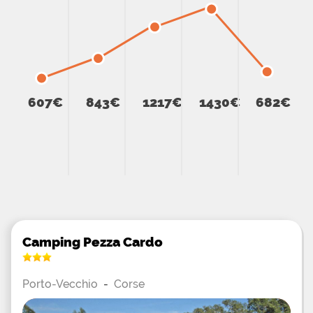
les sites adaptés alentour, visitez la vieille ville et
admirez les murs de sa citadelle génoise datant du
XVIè siècle et ne manquez pas de découvrir les
fameuses plages de sable blanc aux eaux
cristallines de Palombaggia ou de Santa
607€
843€
1217€
1430€
682€
Camping Pezza Cardo
Porto-Vecchio
-
Corse