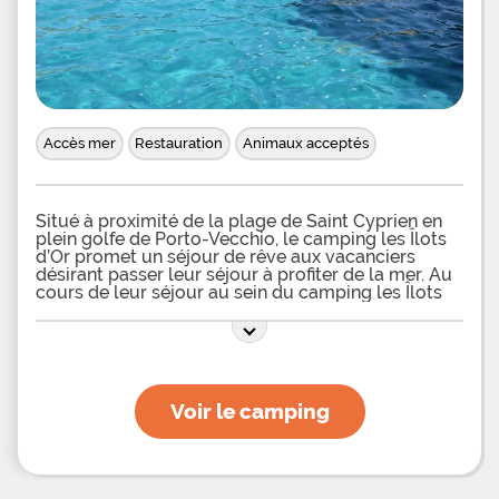
Accès mer
Restauration
Animaux acceptés
Situé à proximité de la plage de Saint Cyprien en
plein golfe de Porto-Vecchio, le camping les Îlots
d’Or promet un séjour de rêve aux vacanciers
désirant passer leur séjour à profiter de la mer. Au
cours de leur séjour au sein du camping les Îlots
d’Or, les vacanciers pourront profiter de la
proximité avec une superbe plage de sable. Une
aire de jeux pour les enfants est mise à disposition
au sein du camping, ainsi qu’un coin ping-pong et
un baby-foot. Un service de dépôt de pain et de
viennoiseries est proposé afin de pouvoir savourer
Voir le camping
de délicieux petit-déjeuner. Le bar-restaurant du
camping propose aux vacanciers de profiter d’une
carte variée avec salades, viandes, pâtes et pizzas.
Des soirées karaoké sont organisées pour les
adultes et les enfants. Les vacanciers pourront