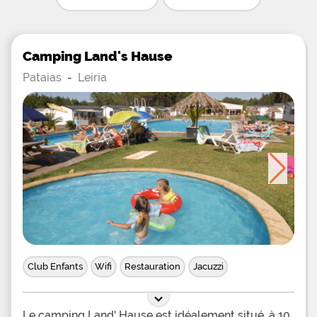
Camping Land's Hause
Pataias
-
Leiria
Club Enfants
Wifi
Restauration
Jacuzzi
Le camping Land' Hause est idéalement situé, à 10