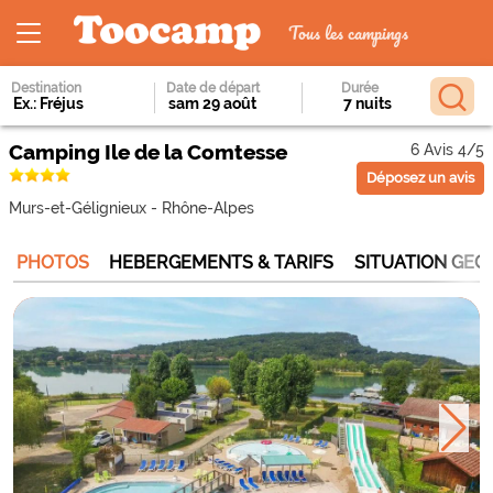
Tous les campings
Destination
Date de départ
Durée
Camping Ile de la Comtesse
6 Avis 4/5
Déposez un avis
Murs-et-Gélignieux
-
Rhône-Alpes
PHOTOS
HEBERGEMENTS & TARIFS
SITUATION GE