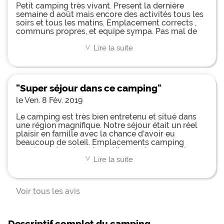
Petit camping très vivant. Present la dernière
semaine d août mais encore des activités tous les
soirs et tous les matins. Emplacement corrects ,
communs propres, et equipe sympa. Pas mal de
services à disposition et une petite supérette.
Franchement pas grand chose a redire sur le
Lire la suite
<
camping. Il est très bien
"Super séjour dans ce camping"
le Ven. 8 Fév. 2019
Le camping est très bien entretenu et situé dans
une région magnifique. Notre séjour était un réel
plaisir en famille avec la chance d'avoir eu
beaucoup de soleil. Emplacements camping
spacieux et ombragés, petit complexe aquatique
très bien et des animations très diversifiées. Tout le
Lire la suite
<
monde à apprécié et le personnel très serviable.
Voir tous les avis
Descriptif complet du camping