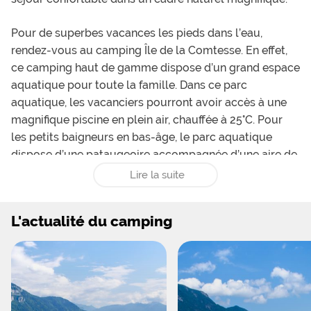
Pour de superbes vacances les pieds dans l’eau,
rendez-vous au camping Île de la Comtesse. En effet,
ce camping haut de gamme dispose d’un grand espace
aquatique pour toute la famille. Dans ce parc
aquatique, les vacanciers pourront avoir accès à une
magnifique piscine en plein air, chauffée à 25°C. Pour
les petits baigneurs en bas-âge, le parc aquatique
dispose d’une pataugeoire accompagnée d’une aire de
jeux aquatiques et ludiques qui leur permettront de
Lire la suite
s’amuser en toute sécurité avec champignon arroseur
et mini-toboggan. Côté amusement, les plus grands y
L'actualité du camping
auront droit eux aussi grâce à trois toboggans
aquatiques auto-freinants qui apporteront leur lot de
sensations fortes. L’espace aquatique est également le
lieu idéal pour se détendre et se prélasser au soleil
grâce au solarium présent sur place, équipé de
transats confortables. Les activités seront nombreuses