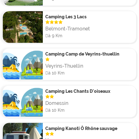
nouveaux amis et se développer au travers d’activités
manuelles et sportives. Des chasses au trésor et des
olympiades seront organisées pour eux et ils pourront
Camping Les 3 Lacs
même préparer un spectacle qu’ils présenteront par la
Belmont-Tramonet
suite à l’ensemble des vacanciers. Les journées se
à 9 Km
termineront sur une note de convivialité grâce aux
nombreuses soirées animées proposées.
Camping Camp de Veyrins-thuellin
Veyrins-Thuellin
à 10 Km
Camping Les Chants D'oiseaux
Domessin
à 10 Km
Camping Kanoti Ô Rhône sauvage