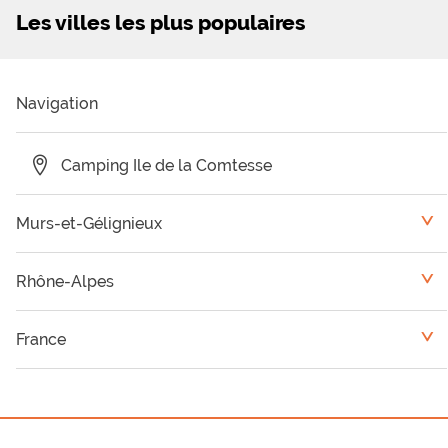
Les villes les plus populaires
Navigation
Camping Ile de la Comtesse
Murs-et-Gélignieux
<
Palavas-les-Flots
Rhône-Alpes
<
Vallon-Pont-d'Arc
Camping Ardèche
France
<
Montpellier
Camping Haute Savoie
Auvergne
Camping Loire
Bourgogne