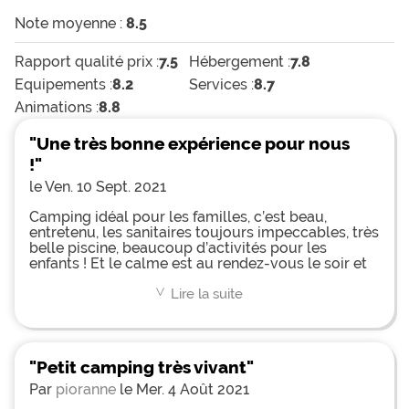
Note moyenne :
8.5
Rapport qualité prix :
7.5
Hébergement :
7.8
Equipements :
8.2
Services :
8.7
Animations :
8.8
"Une très bonne expérience pour nous
!"
le Ven. 10 Sept. 2021
Camping idéal pour les familles, c’est beau,
entretenu, les sanitaires toujours impeccables, très
belle piscine, beaucoup d’activités pour les
enfants ! Et le calme est au rendez-vous le soir et
la nuit ! Et chapeau pour les animatrices! Merci
pour votre professionnalisme et votre sympathie !
Lire la suite
<
"Petit camping très vivant"
Par
pioranne
le Mer. 4 Août 2021