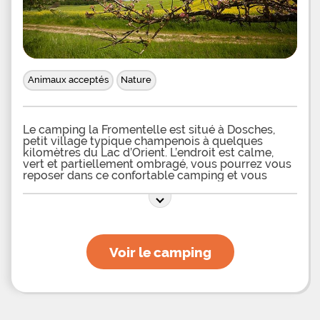
Animaux acceptés
Nature
Le camping la Fromentelle est situé à Dosches,
petit village typique champenois à quelques
kilomètres du Lac d’Orient. L’endroit est calme,
vert et partiellement ombragé, vous pourrez vous
reposer dans ce confortable camping et vous
adonner à de nombreux loisirs autour comme du
sport équestre, du golf, des randonnées ou encore
des sports nautiques sur les lacs de la Forêt
Voir le camping