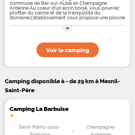
commune de Bar-sur-Aube en Champagne
Ardenne.Au coeur d'un écrin boisé, vous pourrez
profiter du calme et de la tranquillité du
domaine.L'établissement vous propose une piscine
couverte chauffée, un sauna, un club house, une
salle de fitness, une aire de jeux pour les
enfants...A proximité du site vous aurez également
accès à :- Nigloland (7km)- Mini golf (entre 5 et
10km)- Tennis (- de 5km)- Chemins de randonnées
(- de 5km)- Jet-ski (entre 10 et 20km)Au coeur de
Voir le camping
la région du champagne, venez découvrir 'La Côte
des Blancs', la 'Montagne de Reims', mais aussi 'la
Vallée de la Marne' et la 'Côte des Bar', des
producteurs de champagne vous ferons visiter
leurs caves et déguster leur champagne!
Camping disponible à - de 29 km à Mesnil-
Saint-Père
Camping La Barbuise
Saint-Rémy-sous-
Champagne-
-
Barbuise
Ardennes