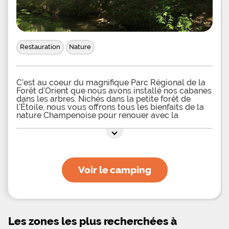
Restauration
Nature
C’est au coeur du magnifique Parc Régional de la
Forêt d’Orient que nous avons installé nos cabanes
dans les arbres. Nichés dans la petite forêt de
l’Étoile, nous vous offrons tous les bienfaits de la
nature Champenoise pour renouer avec la
simplicité d’une vie pure et confortable. Notre
forêt de l'Étoile vous garantit une expérience
extraordinaire, on vous promet une nuit relaxante
et anti-stress. Matelas moelleux, belle odeur
boisée, installez-vous dans un nuage, on s'occupe
de tout pour vous. Annot 7 km : classé Villages et
Voir le camping
Cités de Caractère, tous commerces, piscine,
escalade, tennis, balades familiales, gare Train des
Pignes. La Colle-Saint-Michel 23 km : espace
nordique avec foyer de ski de fond 35 km de pistes
et balades en raquettes. Saint André-les-Alpes 20
km : site parapente, lac de Castillon, baignade,
Les zones les plus recherchées à
activités nautiques. A 1H30 de la Côte d'Azur.