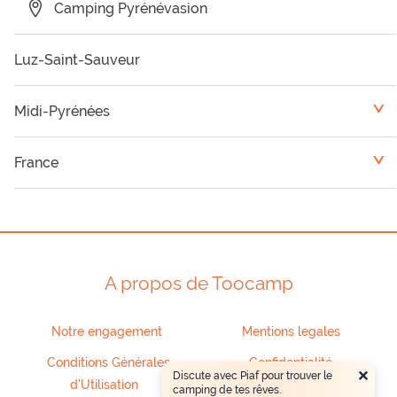
Camping Pyrénévasion
Luz-Saint-Sauveur
Midi-Pyrénées
<
Camping Gers
France
<
Camping Hautes Pyrénées
Aquitaine
Camping Aveyron
Auvergne
A propos de Toocamp
Camping Ariège
Languedoc-Roussillon
Notre engagement
Mentions legales
Camping Haute Garonne
Limousin
Conditions Générales
Confidentialité
×
Discute avec Piaf pour trouver le
d'Utilisation
camping de tes rêves.