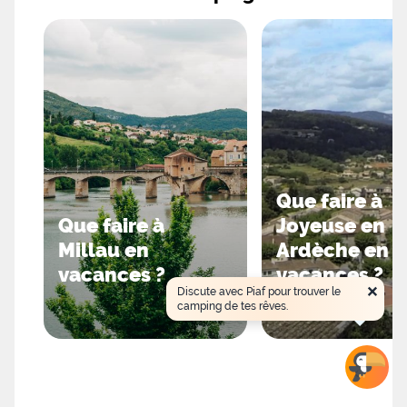
Que faire à
Que faire à
Joyeuse en
Millau en
Ardèche en
vacances ?
vacances ?
×
Discute avec Piaf pour trouver le
camping de tes rêves.