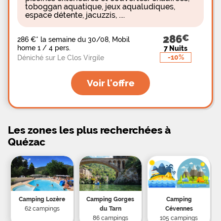
toboggan aquatique, jeux aqualudiques,
espace détente, jacuzzis, ....
286
286 €
*
la semaine du 30/08, Mobil
home 1 / 4 pers.
7 Nuits
-10%
Déniché sur Le Clos Virgile
Voir l'offre
Les zones les plus recherchées à
Quézac
Camping Lozère
Camping Gorges
Camping
62 campings
du Tarn
Cévennes
86 campings
105 campings