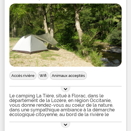
propice au farniente et à la baignade. Si le camping
n'organise pas d'animations classiques, vous
pourrez néanmoins vous adonner à la promenade
en âne ou à cheval ou encore réserver des canoë-
kayak pour partir en balade sur l'eau. Concernant
vos repas, le camping met à votre disposition un
bar-restaurant-pizzeria au bord de la rivière, un
glacier ainsi qu'une épicerie de secours avec
dépôt de pain et viennoiseries. Depuis ce camping
paisible à l'accueil chaleureux, empruntez le GR
Stevenson, qui traverse le site, ou encore le sentier
du Puecheral pour partir en randonnée à la
découverte des paysages sauvages environnants,
visitez les charmants villages alentour et flânez
sur les nombreux marchés de producteurs
Accès rivière
Wifi
Animaux acceptés
Le camping La Tière, situé à Florac, dans le
département de la Lozère, en région Occitanie,
vous donne rendez-vous au coeur de la nature,
dans une sympathique ambiance à la démarche
écologique citoyenne, au bord de la rivière le
Tarnon, propice à la baignade et à la pêche. Dans
cet éco-camping avec accès direct à la rivière,
vous pourrez louer des tentes d'hôtes meublées,