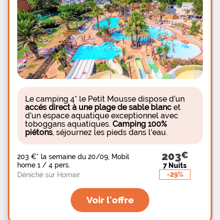
glaces et boissons diverses ainsi qu'un dépôt de
pain frais en matinée. A partir de ce camping
familial fleurant bon la tranquillité, visitez la
charmante cité de Florac à proximité, considérée
comme le siège du Parc national des Cévennes,
grimpez dans le fameux train à vapeur parcourant
les paysages cévenoles alentour et partez à la
découverte des charmes des gorges du Tarn à
travers ses marchés locaux et ses villages
Le camping 4* le Petit Mousse dispose d’un
accés direct à une plage de sable blanc
et
d’un espace aquatique exceptionnel avec
toboggans aquatiques.
Camping 100%
piétons
, séjournez les pieds dans l'eau.
203
203 €
*
la semaine du 20/09, Mobil
home 1 / 4 pers.
7 Nuits
-29%
Déniché sur Homair
Voir l'offre