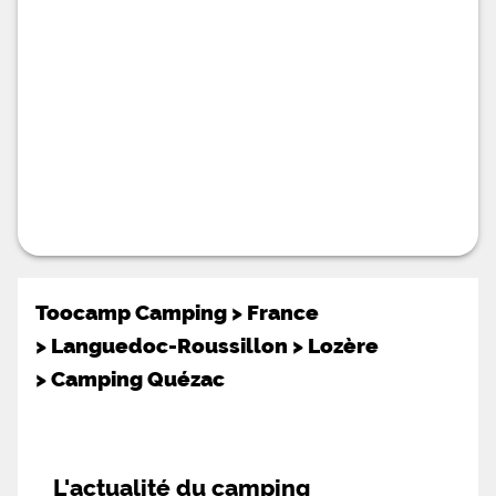
voyageant sans véhicule disposent même d'un
espace bivouac dédié, électricité comprise. Un
espace couvert et des vélos pour rythmer le
séjour : L'espace partagé couvert permet de se
retrouver à l'abri quel que soit le temps, le prêt de
vélos facilite les balades dans la vallée, et le
terrain de pétanque comme le plan d'eau
prolongent les soirées sur place. Le wifi gratuit
reste accessible dans les parties communes.
Florac, point de départ idéal dans les Cévennes :
Familial et convivial, le Camping Le Vagabond
conjugue baignade en bord de rivière,
hébergements variés et accès direct au Parc
national des Cévennes, à deux pas de Florac et des
Gorges du
Toocamp Camping
>
France
>
Languedoc-Roussillon
>
Lozère
>
Camping Quézac
L'actualité du camping