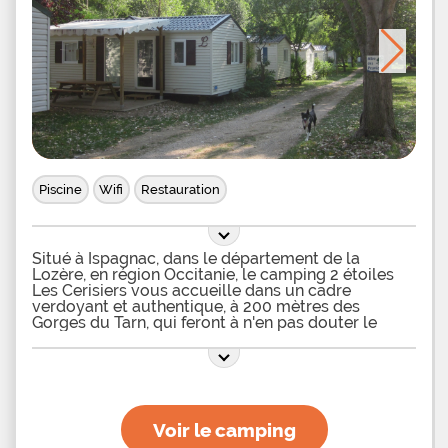
Piscine
Wifi
Restauration
Situé à Ispagnac, dans le département de la
Lozère, en région Occitanie, le camping 2 étoiles
Les Cerisiers vous accueille dans un cadre
verdoyant et authentique, à 200 mètres des
Gorges du Tarn, qui feront à n'en pas douter le
bonheur des amateurs de pêche, de canoë-kayak
et de baignade en pleine nature. Au sein de ce
camping à deux pas de la rivière, vous pourrez
résider confortablement dans des tentes lodges,
sans sanitaire, pouvant loger 4 à 5 personnes, ou
dans des mobil-homes, incluant la télévision pour
Voir le camping
certains modèles, prévus pour 4 ou 6 vacanciers,