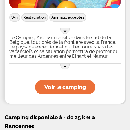
Wifi
Restauration
Animaux acceptés
Le Camping Ardinam se situe dans le sud de la
Belgique, tout près de la frontière avec la France.
Le paysage exceptionnel qui l’entoure ravira les
vacanciers et sa situation permettra de profiter du
meilleur des Ardennes entre Dinant et Namur.
Camping en Belgique avec parc aquatique pour
les enfants Les enfants auront trouvé leur petit
coin de paradis en séjournant au sein du Camping
Ardinam. En effet, ce dernier propose aux plus
petits de profiter d’une aire de jeux aquatique,
disposée sur une pataugeoire, bassin peu profond
Voir le camping
adapté à leur sécurité. Sur cet espace
aqualudique, les enfants les plus jeunes pourront
se faire de nouveaux amis et s’amuser comme des
fous grâce au toboggan, jets d’eau et autres
équipements amusants et rafraîchissants. Pendant
que les parents profitent d’un moment de détente,
les enfants pourront ainsi passer de très bons
Camping disponible à - de 25 km à
moments et repartir avec des souvenirs plein la
Rancennes
tête. Afin que les vacanciers puissent passer de