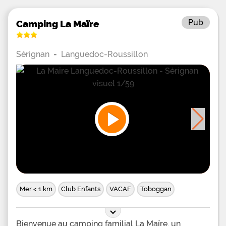
Pub
Camping La Maïre
Sérignan
-
Languedoc-Roussillon
Mer < 1 km
Club Enfants
VACAF
Toboggan
Bienvenue au camping familial La Maïre, un