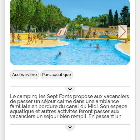
d'une bibliothèque. Il y a possibilité de louer :
draps, barbecues, vélos et kit bébé et de vous
connecter au wifi. Les sportifs passeront du temps
au boulodrome, aux tables de ping-pong et sur le
terrain de volley pendant que les enfants
s'amuseront sur l'aire de jeux. La plage se situe à
30 mètres avec accès direct, vous apprécierez de
marcher quelques secondes et vous retrouver
dans un cadre préservé aux eaux limpides face à
l'immensité de l'océan. >L'île de Ré est connue
pour ses balades et ses espaces naturels alors ne
manquez pas de prendre vos baskets et votre vélo
pour faire le tour des plages et villages qui la
Accès rivière
Parc aquatique
Le camping les Sept Fonts propose aux vacanciers
de passer un séjour calme dans une ambiance
familiale en bordure du canal du Midi. Son espace
aquatique et autres activités feront passer aux
vacanciers un séjour bien rempli. En passant un
séjour au camping Tohapi les Sept Fonds, les
vacanciers ont l’assurance de passer des vacances
de rêve grâce à un espace aquatique adapté à
toute la famille. Une piscine ludique ainsi qu’un