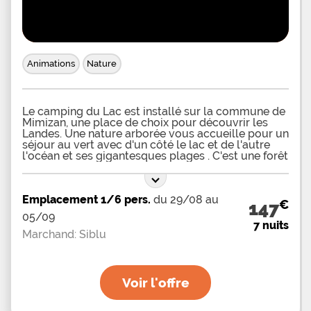
accueillir jusqu’à 6 personnes et équipés en
électricité. Certains vacanciers préféreront louer
un mobil-home, fonctionnel et entièrement équipé,
il permettra de profiter d’un confort total avec
cuisine, salle d’eau, toilettes et terrasse.
Animations
Nature
Le camping du Lac est installé sur la commune de
Mimizan, une place de choix pour découvrir les
Landes. Une nature arborée vous accueille pour un
séjour au vert avec d'un côté le lac et de l'autre
l'océan et ses gigantesques plages . C'est une forêt
de pins qui s'offre à vous pour poser tente,
caravane ou camping-car dans un cadre
parfaitement aménagé et bien équipé grâce à la
Emplacement 1/6 pers.
du 29/08 au
présence de points d'eau et de bornes électriques.
€
147
Vous choisirez de séjourner à l'ombre, au soleil ou
05/09
les deux parmi l'un des 419 emplacements bien
7 nuits
délimités d'une surface de 80 à 120 m².
Marchand: Siblu
L'établissement propose 4 types de locations. Il y a
les traditionnels mobil-homes mais les
propriétaires vous proposent de découvrir le
« Glamping », une contraction des mots
Voir l'offre
« Glamour » et « Camping » grâce à la location de
Natur'house, de Safari Lodge ou de Coco Lodge.