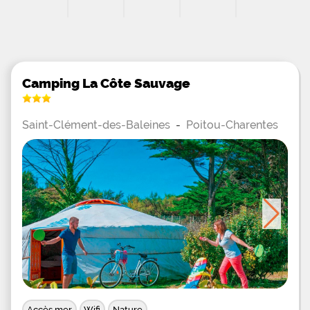
Camping La Côte Sauvage
Saint-Clément-des-Baleines
-
Poitou-Charentes
Accès mer
Wifi
Nature