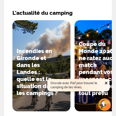
1,5km du camping ou encore à l'île de Port-Cross
ou l'Île du Levant toute deux situé à 7km du
camping. Ils pourront également découvrir de
L'actualité du camping
superbes stations balnéaires telles que le
Lavandou, Le Pradet, La Garde et bien sûr Saint-
Tropez.
Coupe du
Incendies en
Monde 2026 
Gironde et
ne ratez auc
dans les
match
Landes :
pendant vos
quelle est la
vacances, ce
×
Discute avec Piaf pour trouver le
situation dans
campings on
camping de tes rêves.
les campings ?
tout prévu