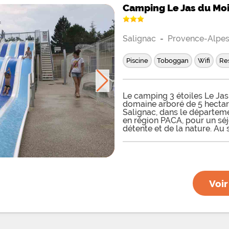
attend
Camping Le Jas du Mo
Salignac
-
Provence-Alpes
Piscine
Toboggan
Wifi
Re
Le camping 3 étoiles Le Ja
domaine arboré de 5 hectar
Salignac, dans le départe
en région PACA, pour un séj
détente et de la nature. Au
rivière la Durance, vous p
avec télévision pour 4 per
vacanciers ou des tentes Saf
tous agrémentés d'une terra
également prévus de vast
avec ou sans électricité, p
Voir
caravanes et tentes. Sache
location d'emplacements lo
saison. Sur place, alternez 
grâce à la piscine chauffée 
terrains de volley et de péta
ping-pong, le coin TV et l'