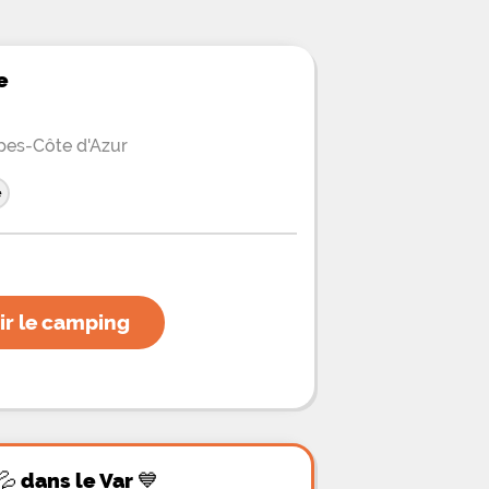
e
pes-Côte d'Azur
e
ir le camping
💦 dans le Var 💙