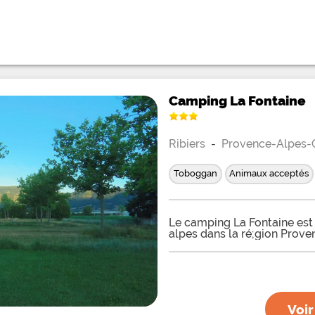
Camping La Fontaine
Ribiers
-
Provence-Alpes-C
Toboggan
Animaux acceptés
Le camping La Fontaine est 
alpes dans la ré;gion Prov
Voir