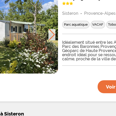
Sisteron
-
Provence-Alpes
Parc aquatique
VACAF
Tobo
Idéalement situé entre les 
Parc des Baronnies Proven
Géoparc de Haute Provence,
endroit idéal pour se resso
calme, proche de la ville de
Méouge, entourer par la na
les richesses du patrimoine 
qui nous entoure. Le Campi
taille humaine, un endroit f
entente et la joie de vivre 
vous propose des emplace
Voir
terrain plat avec un sol en 
100 m2. Pour plus de confor
location d'un mobil-home cl
ou une cabatente pour pren
rafraîchir et vous détendre
grand plan d'eau artificiel
d'un plongeoir central. Pour
 à Sisteron