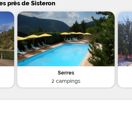
es près de Sisteron
jeunes. D'autre part, tourno
sur la Durance, spectacles 
enfants, soirées à thème du 
l'arc seront au programme 
place par l'équipe de ce c
Enfin vous ne manquerez de
snack-bar-restaurant avec t
et au dépôt de pain et vien
tranquille et familial, prati
Via ferrata ou sports d'eaux 
Sisteron et les charmants v
la découverte des sites nat
comme la Montagne des Mo
le Plateau de
Serres
2 campings