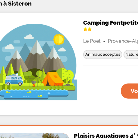
m à Sisteron
Camping Fontpetit
Le Poët
-
Provence-Al
Animaux acceptés
Natur
Vo
Plaisirs Aquatiques 4* 