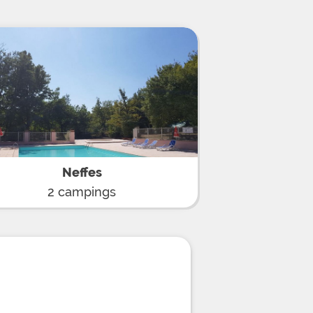
is sportifs, sorties en canoë-kayak
et balades en poney pour les
vendredi ou encore initiation au tir à
des diverses animations mises en
amping à l'ambiance chaleureuse.
 rien concernant vos repas grâce au
errasse, à l'épicerie de dépannage
noiseries. Au départ de ce camping
quez à loisir randonnées de tout type,
vives, visitez la citadelle de
illages perchés alentour et partez à
urels incontournables des environs
nges, les Gorges de la Méouge ou
Neffes
2 campings