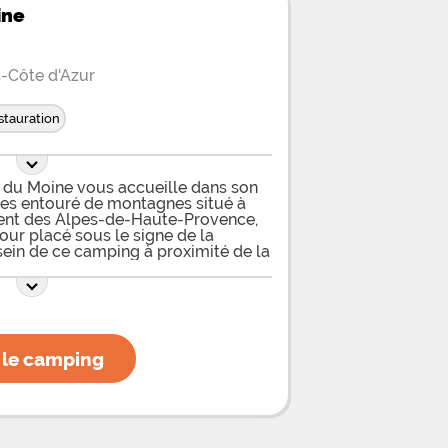
ine
-Côte d'Azur
stauration
s du Moine vous accueille dans son
es entouré de montagnes situé à
ment des Alpes-de-Haute-Provence,
our placé sous le signe de la
 sein de ce camping à proximité de la
ourrez loger dans des mobil-homes
sonnes, des bungalows pour 6
ari – sans sanitaires – de 4 places,
sse avec salon de jardin. Seront
es emplacements semi-ombragés,
our recevoir vos camping-cars,
 le camping
z aussi que le camping propose de la
ngue durée couvrant toute la
moments de farniente et de loisirs
extérieure entourée de transats, les
nque, la salle de jeux, la table de
espace ludique destiné aux plus