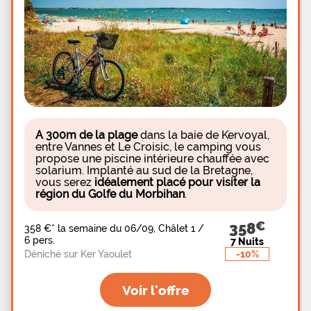
dépannage ainsi que de diverses collations
chaudes ou froides pendant les mois de juillet et
aout. A partir de ce camping à l'accueil
sympathique de la Côte d'Emeraude, flânez à loisir
au sein de la commune via son port animé et ses
plages côtières offrant une vue imprenable sur le
Mont Saint-Michel, pratiquez de multiples sports
nautiques à proximité et ne manquez pas d'aller
visiter les belles cités de Saint-Malo (17 km) et
Dinard (21
A 300m de la plage
dans la baie de Kervoyal,
entre Vannes et Le Croisic, le camping vous
propose une piscine intérieure chauffée avec
solarium. Implanté au sud de la Bretagne,
vous serez
idéalement placé pour visiter la
région du Golfe du Morbihan
.
358
358 €
*
la semaine du 06/09, Châlet 1 /
6 pers.
7 Nuits
-10%
Déniché sur Ker Yaoulet
Voir l'offre