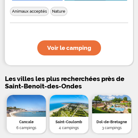
d'Ille-et-Vilaine saura vous occuper. Saint-Malo
est ses remparts sont à 10 km, le village de
pêcheurs Cancale est à quelques minutes et enfin
Animaux acceptés
Nature
le célèbre Mont-Saint-Michel à 45
Voir le camping
Les villes les plus recherchées près de
Saint-Benoît-des-Ondes
Cancale
Saint-Coulomb
Dol-de-Bretagne
6 campings
4 campings
3 campings