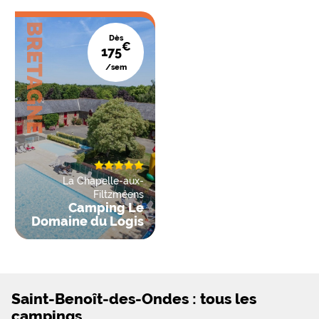
BRETAGNE
Dès
€
175
/sem
La Chapelle-aux-
Filtzméens
Camping Le
Domaine du Logis
Saint-Benoît-des-Ondes : tous les
campings