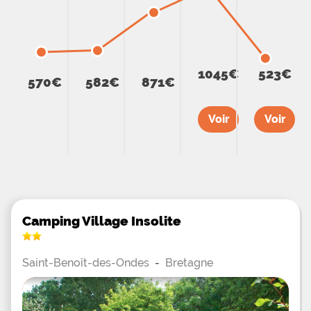
1045€
523€
570€
582€
871€
Voir
Voir
Camping Village Insolite
Saint-Benoît-des-Ondes
-
Bretagne