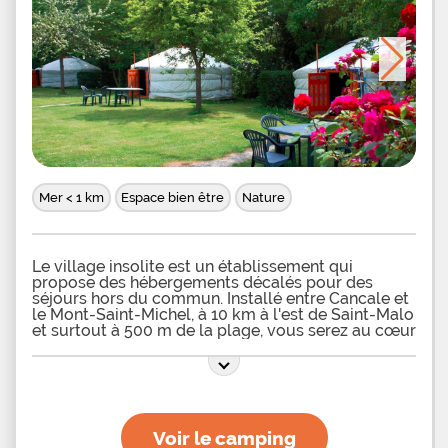
Mer < 1 km
Espace bien être
Nature
Le village insolite est un établissement qui
propose des hébergements décalés pour des
séjours hors du commun. Installé entre Cancale et
le Mont-Saint-Michel, à 10 km à l'est de Saint-Malo
et surtout à 500 m de la plage, vous serez au cœur
d'une région ou le tourisme est florissant. Choisir
de passer vos vacances ici c'est faire le choix de
vous ressourcer et surtout de vous dépayser
grâce aux 2 types de locations insolites qui sont
proposées. Sélectionnez une yourte si vous
souhaitez faire un bon de 2000 ans en arrière avec
Voir le camping
des spiritualités chamaniques. Vous séjournerez