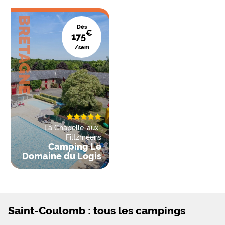
BRETAGNE
Dès
€
175
/sem
La Chapelle-aux-
Filtzméens
Camping Le
Domaine du Logis
Saint-Coulomb : tous les campings