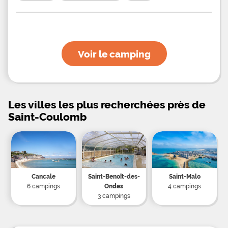
fort du Guesclin. Camping en Bretagne près du
Mont Saint-Michel Pendant leur séjour au sein du
camping de Tannée, les vacanciers pourront
découvrir des sites d’exception faisant la richesse
de la Bretagne. Non loin du camping, il sera
possible de visiter le Mont Saint-Michel, 8e
Merveille du Monde; le Cap Frehel et ses plages
Voir le camping
normandes chargées d’histoire; le GR34 qui invite à
découvrir des paysages magnifiques ou encore la
ville de Saint-Malo avec ses remparts.
Les villes les plus recherchées près de
Saint-Coulomb
Cancale
Saint-Benoît-des-
Saint-Malo
6 campings
Ondes
4 campings
3 campings