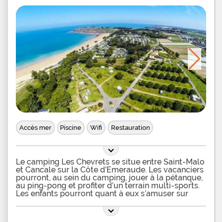
Accès mer
Piscine
Wifi
Restauration
Le camping Les Chevrets se situe entre Saint-Malo
et Cancale sur la Côte d’Emeraude. Les vacanciers
pourront, au sein du camping, jouer à la pétanque,
au ping-pong et profiter d’un terrain multi-sports.
Les enfants pourront quant à eux s’amuser sur
l’aire de jeux du camping qui dispose de
toboggans et autres équipements récréatifs
adaptés à leur âge. Le camping propose des