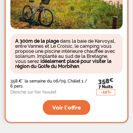
au sein de la commune via son port animé et ses
plages côtières offrant une vue imprenable sur le
Mont Saint-Michel, pratiquez de multiples sports
nautiques à proximité et ne manquez pas d'aller
visiter les belles cités de Saint-Malo (17 km) et
Dinard (21
A 300m de la plage
dans la baie de Kervoyal,
entre Vannes et Le Croisic, le camping vous
propose une piscine intérieure chauffée avec
solarium. Implanté au sud de la Bretagne,
vous serez
idéalement placé pour visiter la
région du Golfe du Morbihan
.
358
358 €
*
la semaine du 06/09, Châlet 1 /
6 pers.
7 Nuits
-10%
Déniché sur Ker Yaoulet
Voir l'offre